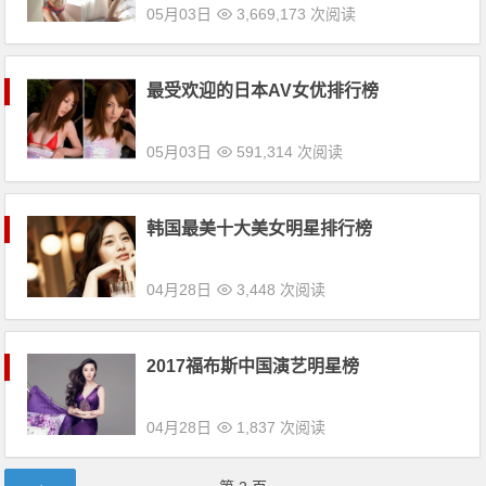
05月03日
3,669,173 次阅读
最受欢迎的日本AV女优排行榜
05月03日
591,314 次阅读
韩国最美十大美女明星排行榜
04月28日
3,448 次阅读
2017福布斯中国演艺明星榜
04月28日
1,837 次阅读
文章导航