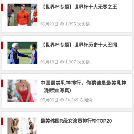
【世界杯专题】世界杯十大无冕之王
06月20日
1,395 次阅读
【世界杯专题】世界杯历史十大丑闻
06月19日
1,967 次阅读
中国最美乳神排行，你猜谁是最美乳神
（附喷血写真）
05月06日
34,249 次阅读
最美韩国R级女演员排行榜TOP20