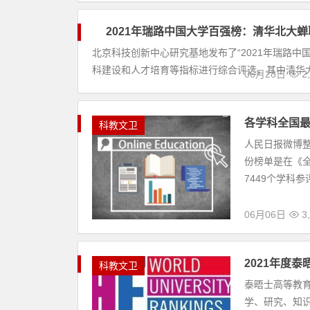
2021年瑞
科教文卫
北京科技创新中
师资力量、学
华大学蝉联榜单
06月28日
2
各学科全国
科教文卫
人民日报微博
份榜单是在《全
7449个学科
06月06日
3