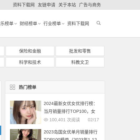
资料下载网
友链申请
关于本站
广告与商务
娱乐榜单
财经榜单
行业榜单
资料下载网
保险和金融
批发和零售
科学和技术
科教文卫
热门榜单
2024最新女优女优排行榜：
当月销量排行TOP100，女
优新人多多（2024年1月，
100,401 次阅读
02/17
持续更新）
2023岛国女优单月销量排行
TOP100榜单（2023年1-12