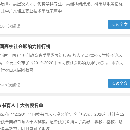
次高校社会影响力排行榜由人民网教育...
阅读全文
,548 次阅读
名单”。名单显示，2020年共计有12位教师、教授荣获全国教书育人十
、特教等各级各类教育，同时兼顾了地域、...
阅读全文
,730 次阅读
药品目录清单
家药监局、国家知识产权局等部门组织专家对国内专利到期和专利即将
分）以及企业主动申报的药品进行遴选论证，制定了《...
阅读全文
,287 次阅读
学蝉联国内第一
示，国内共计有206所高校上榜，其中清华大学以78.5分蝉联国内排行第
大学、中国科学技术大学、浙江大...
阅读全文
,841 次阅读