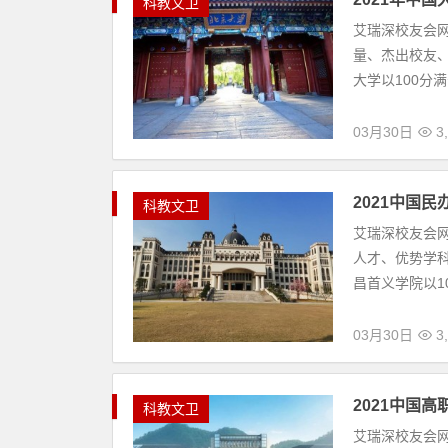
科
艾瑞深校友会网发布了“2021中国大学排行榜”
教
科专业等12个一级指标进行综合评价，其中北京大学
文
03月30日
3
卫
2021中国民办大学综合实力排行榜：中
科
艾瑞深校友会网发布了“2021校友会中国民办大
教
次、社会声誉等九大指标进行综合评选，其中武昌首义
文
03月30日
3
卫
2021中国高职院校排行榜：三类最强高
科
艾瑞深校友会网发布了“2021中国高职院校排行榜
教
势学科专业、高端科研成果、科研基地等指标进行综
文
03月30日
3
卫
2019-2020中国高校社会影响力排行榜
科
19日，主题为“奋进‘十四五’ 开创教育高质量发展
教