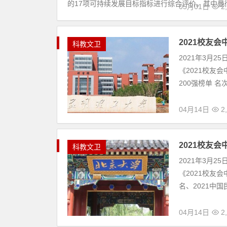
术、资源配置
和医院以945.
05月01日
2
2021年泰晤
科教文卫
泰晤士高等教育
地区的1240
彻斯特大学、悉
05月01日
2
2021校友会中国双非大学排名200强排行
科
2021年3月25日，全国第三方大学评价机构艾瑞深校
教
报指南》。 2021校友会中国双非大学排名200强榜单 
文
04月14日
2