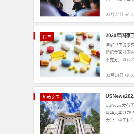
2021泰晤士世界大学各学科排行榜
科
泰晤士高等教育（THE）发布了“2021泰晤士世
教
业收入等五个方面进行综合评价，共涉及人文与艺术
文
12月10日
3
卫
2020年全国普通高校中华优秀传统文化
生
教育部体育卫生与艺术教育司发布了“2020年全
活
报、省级教育行政部门推荐、专家遴选，教育部最终拟认
榜
09月20日
2
单
2020年中
科教文卫
近日，校友会公
2020中国一
4，河北大学第
07月01日
2