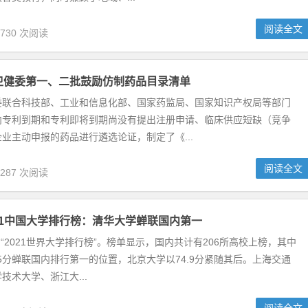
界大学学科排行榜”。榜单从各所大学的教学、研究、引文、国际展望和行
、商业与经济学、临床与健康、计算机科学、...
阅读全文
,451 次阅读
传承基地完整名单
国普通高校中华优秀传统文化传承基地认定结果”。该榜单根据高校自主申
定26个基地为2020年全国普通高校中...
阅读全文
,281 次阅读
国一般大学（地方双一流）排名：昆明理工大学雄居首位
布了2020年中国一般大学排名，昆明理工大学综合实力最强，雄居
般大学排名首位。上海理工大学第2，浙江工业大学第3，浙江师范大学第
5，扬州大学第6，杭州电子科技...
阅读全文
,617 次阅读