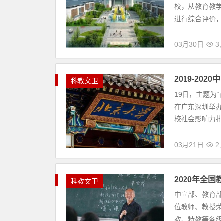
《2019-2020中国高校社会影响力排行榜》。 本
文
03月21日
2
卫
2020年全国教书育人十大楷模名单
科
中宣部、教育部公布了“2020年全国教书育人楷模
教
大楷模，这些获奖者涵盖了高教、职教、基教、幼教
文
01月27日
2
卫
2020年国家卫健委第一、二批鼓励仿制
民
国家卫生健康委联合科技部、工业和信息化部、国
生
到期尚没有提出注册申请、临床供应短缺（竞争不充
01月14日
3
USNews2021中国大学排行榜：清华大
科
USNews发布了“2021世界大学排行榜”。榜单显
教
一的位置，北京大学以74.9分紧随其后。上海交通
文
12月10日
3
卫