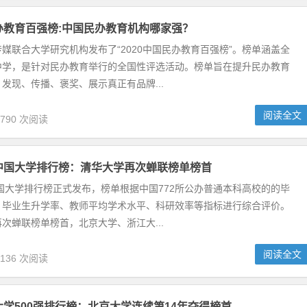
学连续14年霸榜
友会网(cuaa.net)正式公布《2021校友会中国大学排名—高考志愿填
1中国民办大学排名（含...
阅读全文
,815 次阅读
机构哪家强？
0中国民办教育百强榜”。榜单涵盖全国民办高校及中学，是针对民办教育
会影响力，发现、传播、褒奖、展示真正有品牌...
阅读全文
,790 次阅读
再次蝉联榜单榜首
中国772所公办普通本科高校的的毕业生就业质量、毕业生升学率、教师
清华大学再次蝉联榜单榜首，北京大学、浙江大...
阅读全文
,136 次阅读
连续第14年夺得榜首