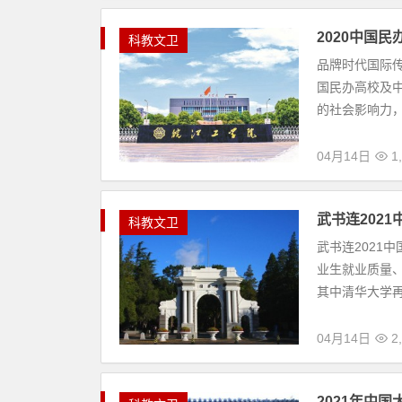
卫
2021校友会中国双一流大学排名：北京大
科
2021年3月25日，全国第三方大学评价机构艾瑞深校
教
报指南》，最新发布校友会2021中国大学排名、202
文
04月14日
2
卫
2020中国民办教育百强榜:中国民办教育
科
品牌时代国际传媒联合大学研究机构发布了“202
教
举行的全国性评选活动。榜单旨在提升民办教育的社
文
04月14日
1
卫
武书连2021中国大学排行榜：清华大学
科
武书连2021中国大学排行榜正式发布，榜单根据
教
平均学术水平、科研效率等指标进行综合评价。其中
文
04月14日
2
卫
2021年中国大学500强排行榜：北京大学