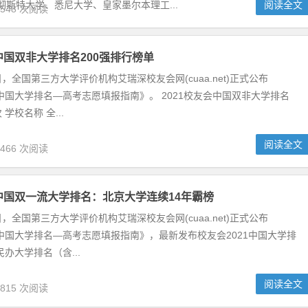
、医院运营、诚信服务和学术科研五大维度进行综合评价。其中北京协
22的高分蝉联榜单榜首，四川...
阅读全文
,808 次阅读
士世界大学影响力TOP100排行榜:上海大学位列94
发布了“2021年度世界大学影响力排行榜”。榜单考察了来自98个国家/
所大学，最终以联合国的17项可持续发展目标指标进行综合评价。其中曼
尼大学、皇家墨尔本理工...
阅读全文
,548 次阅读
榜单
友会网(cuaa.net)正式公布《2021校友会中国大学排名—高考志愿填
名次 学校名称 全...
阅读全文
,466 次阅读