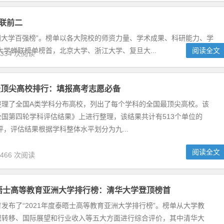
路中国大学百强榜：清华北大蝉联前二
心研究基地发布了“2021年瑞路中国大学百强榜”。榜单以各大院校的
术成果、科研能力、学科建设和人才培育等指标进行综合评选，其中清
榜首，北京大学、浙江大学、复旦大...
阅读全文
,334 次阅读
最顶尖高校排行：填报高考志愿必备
整理了全国A类学科分布高校，列出了每个学科的全国最顶尖高校。该
国第四轮学科评估结果》上进行整理，该结果共计有513个单位的
参评，评估结果根据学科整体水平划分为九...
阅读全文
,466 次阅读