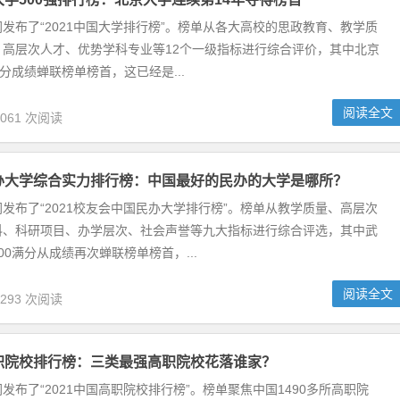
。榜单从各大高校的思政教育、教学质量、杰出校友、高层次人才、优势学
以100分满分成绩蝉联榜单榜首，这已经是...
阅读全文
,061 次阅读
国最好的民办的大学是哪所？
学排行榜”。榜单从教学质量、高层次人才、优势学科、科研项目、办学层
学院以100满分从成绩再次蝉联榜单榜首，...
阅读全文
,293 次阅读
职院校花落谁家？
”。榜单聚焦中国1490多所高职院校，从教育教学质量、高层次人才、优
合评价，其中广东轻工职业技术学院荣膺中...
阅读全文
,184 次阅读
新局面”的人民网2020大学校长论坛在广东深圳举办。论坛上公布了