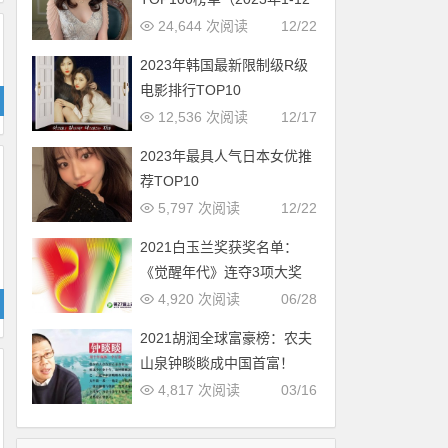
月更新完毕）
24,644 次阅读
12/22
2023年韩国最新限制级R级
电影排行TOP10
12,536 次阅读
12/17
2023年最具人气日本女优推
荐TOP10
5,797 次阅读
12/22
2021白玉兰奖获奖名单：
《觉醒年代》连夺3项大奖
4,920 次阅读
06/28
2021胡润全球富豪榜：农夫
山泉钟睒睒成中国首富！
4,817 次阅读
03/16