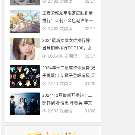
多，中国第几？
2,491 次阅读
02/17
王者荣耀龙年限定皮肤销量
排行：朵莉亚金色潮汐第一
2,463 次阅读
02/17
2024最新女优女优排行榜：
当月销量排行TOP100，女
优新人多多（2024年1月，
100,406 次阅读
02/17
持续更新）
2024年十二星座整体运势 双
子勇敢出击 狮子登峰造极 天
蝎适者生存 摩羯脱胎换骨
2,011 次阅读
01/28
2024年1月最新开播的十二
部韩剧 朴信惠 朴敏英 李东
旭新剧必追
2,633 次阅读
01/28