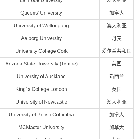
La Trobe University
澳大利亚
Queens’ University
加拿大
University of Wollongong
澳大利亚
Aalborg University
丹麦
University College Cork
爱尔兰共和国
Arizona State University (Tempe)
美国
University of Auckland
新西兰
King’ s College London
英国
University of Newcastle
澳大利亚
University of British Columbia
加拿大
MCMaster University
加拿大