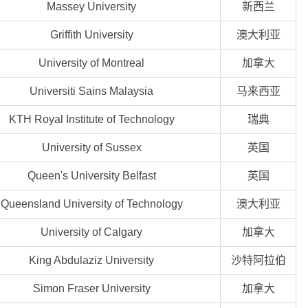
Massey University
新西兰
Griffith University
澳大利亚
University of Montreal
加拿大
Universiti Sains Malaysia
马来西亚
KTH Royal Institute of Technology
瑞典
University of Sussex
英国
Queen's University Belfast
英国
Queensland University of Technology
澳大利亚
University of Calgary
加拿大
King Abdulaziz University
沙特阿拉伯
Simon Fraser University
加拿大