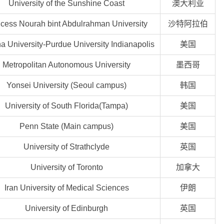
University of the Sunshine Coast
澳大利亚
ncess Nourah bint Abdulrahman University
沙特阿拉伯
na University-Purdue University Indianapolis
美国
Metropolitan Autonomous University
墨西哥
Yonsei University (Seoul campus)
韩国
University of South Florida(Tampa)
美国
Penn State (Main campus)
美国
University of Strathclyde
英国
University of Toronto
加拿大
Iran University of Medical Sciences
伊朗
University of Edinburgh
英国