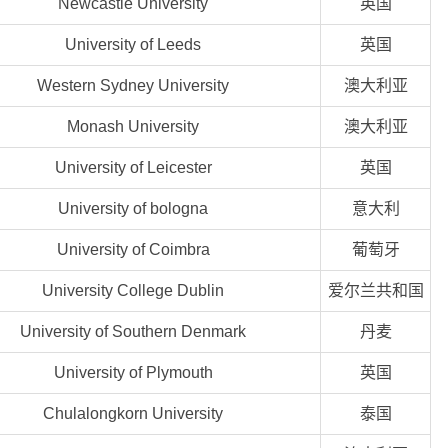
Newcastle University
英国
University of Leeds
英国
Western Sydney University
澳大利亚
Monash University
澳大利亚
University of Leicester
英国
University of bologna
意大利
University of Coimbra
葡萄牙
University College Dublin
爱尔兰共和国
University of Southern Denmark
丹麦
University of Plymouth
英国
Chulalongkorn University
泰国