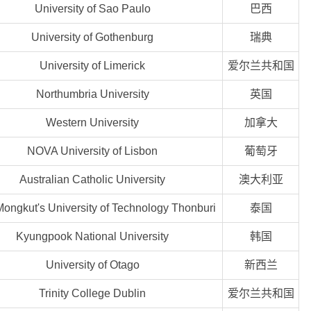
University of Sao Paulo
巴西
University of Gothenburg
瑞典
University of Limerick
爱尔兰共和国
Northumbria University
英国
Western University
加拿大
NOVA University of Lisbon
葡萄牙
Australian Catholic University
澳大利亚
ongkut's University of Technology Thonburi
泰国
Kyungpook National University
韩国
University of Otago
新西兰
Trinity College Dublin
爱尔兰共和国