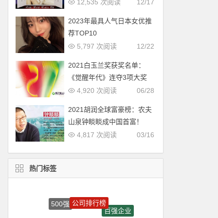
12,535 次阅读
12/17
2023年最具人气日本女优推
荐TOP10
5,797 次阅读
12/22
2021白玉兰奖获奖名单：
《觉醒年代》连夺3项大奖
4,920 次阅读
06/28
2021胡润全球富豪榜：农夫
山泉钟睒睒成中国首富！
4,817 次阅读
03/16
热门标签
公司排行榜
500强
百强企业