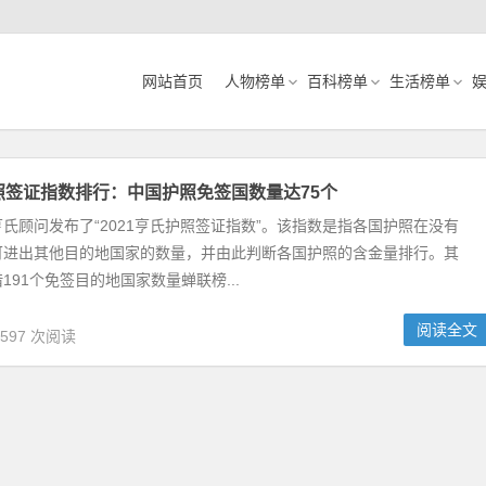
网站首页
人物榜单
百科榜单
生活榜单
护照签证指数排行：中国护照免签国数量达75个
氏顾问发布了“2021亨氏护照签证指数”。该指数是指各国护照在没有
可进出其他目的地国家的数量，并由此判断各国护照的含金量排行。其
191个免签目的地国家数量蝉联榜...
阅读全文
,597 次阅读