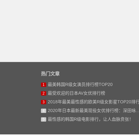
热门文章
最美韩国R级女演员排行榜TOP20
1
最受欢迎的日本AV女优排行榜
2
2018年最美最性感的欧美R级女影星TOP20排
3
2020年日本最新最美现役女优排行榜：深田咏美仅排第二
4
最性感的韩国R级电影排行，让人血脉贲张！
5