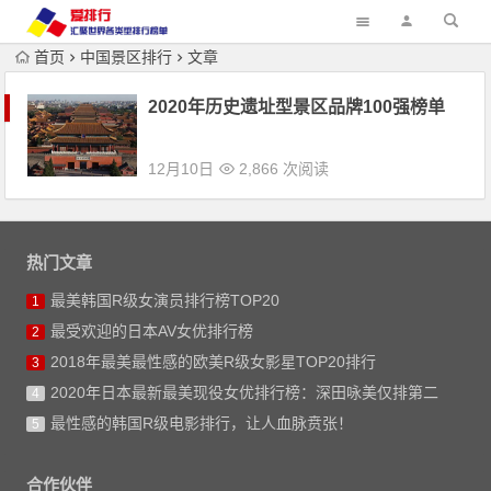
首页
中国景区排行
文章
2020年历史遗址型景区品牌100强榜单
12月10日
2,866 次阅读
热门文章
最美韩国R级女演员排行榜TOP20
1
最受欢迎的日本AV女优排行榜
2
2018年最美最性感的欧美R级女影星TOP20排行
3
2020年日本最新最美现役女优排行榜：深田咏美仅排第二
4
最性感的韩国R级电影排行，让人血脉贲张！
5
合作伙伴