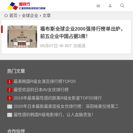
首页
全球企业
文章
福布斯全球企业2000强排行榜单出炉，
前五企业中国占据3席！
06月07日
807 次阅读
热门文章
最美韩国R级女演员排行榜TOP20
1
最受欢迎的日本AV女优排行榜
2
2018年最美最性感的欧美R级女影星TOP20排行
3
2020年日本最新最美现役女优排行榜：深田咏美仅排第二
4
最性感的韩国R级电影排行，让人血脉贲张！
5
合作伙伴