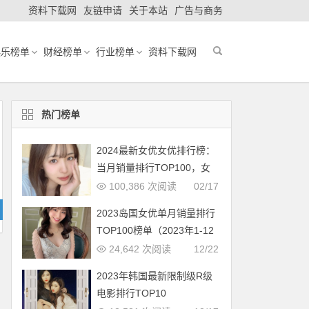
资料下载网
友链申请
关于本站
广告与商务
娱乐榜单
财经榜单
行业榜单
资料下载网
热门榜单
2024最新女优女优排行榜：
当月销量排行TOP100，女
优新人多多（2024年1月，
100,386 次阅读
02/17
持续更新）
2023岛国女优单月销量排行
TOP100榜单（2023年1-12
月更新完毕）
24,642 次阅读
12/22
2023年韩国最新限制级R级
电影排行TOP10