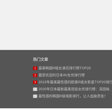
热门文章
最美韩国R级女演员排行榜TOP20
1
最受欢迎的日本AV女优排行榜
2
2018年最美最性感的欧美R级女影星TOP20排
3
2020年日本最新最美现役女优排行榜：深田咏美仅排第二
4
最性感的韩国R级电影排行，让人血脉贲张！
5