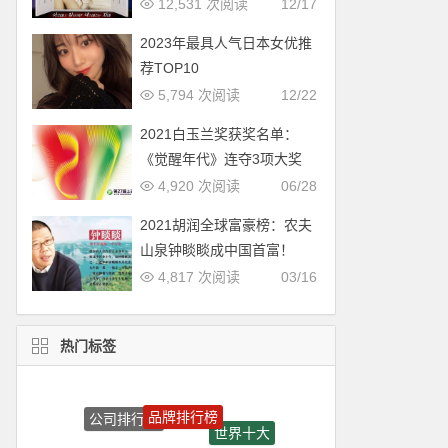
12,531 次阅读
12/17
2023年最具人气日本女优推
荐TOP10
5,794 次阅读
12/22
2021白玉兰奖获奖名单：
《觉醒年代》连夺3项大奖
4,920 次阅读
06/28
2021胡润全球富豪榜：农夫
山泉钟睒睒成中国首富！
4,817 次阅读
03/16
热门标签
品牌排行榜
公司排行榜
世界十大