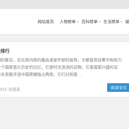
网站首页
人物榜单
百科榜单
生活榜单
殿排行
明的象征，无论其内部的藏品或是外部的装饰，大都是宫廷奢华和权力
一个国家悠久历史的记忆，它是时光流淌的证物，它是国家兴盛的证
名宫殿评选中国荣耀独占两席，它们分别是:...
阅读全文
,915 次阅读