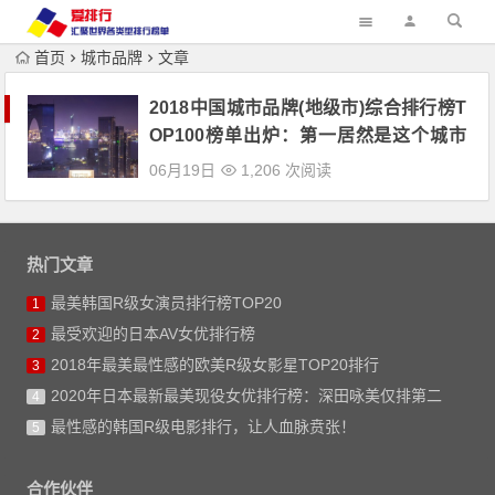
首页
城市品牌
文章
2018中国城市品牌(地级市)综合排行榜T
OP100榜单出炉：第一居然是这个城市
（附榜单）
06月19日
1,206 次阅读
热门文章
最美韩国R级女演员排行榜TOP20
1
最受欢迎的日本AV女优排行榜
2
2018年最美最性感的欧美R级女影星TOP20排行
3
2020年日本最新最美现役女优排行榜：深田咏美仅排第二
4
最性感的韩国R级电影排行，让人血脉贲张！
5
合作伙伴