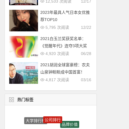
12,533 次阅读
12/17
2023年最具人气日本女优推
荐TOP10
5,795 次阅读
12/22
2021白玉兰奖获奖名单：
《觉醒年代》连夺3项大奖
4,920 次阅读
06/28
2021胡润全球富豪榜：农夫
山泉钟睒睒成中国首富！
4,817 次阅读
03/16
热门标签
公司排行
大学排行榜
品牌价值