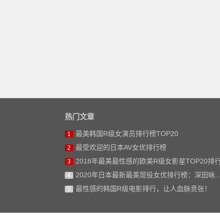
热门文章
最美韩国R级女演员排行榜TOP20
1
最受欢迎的日本AV女优排行榜
2
2018年最美最性感的欧美R级女影星TOP20排
3
2020年日本最新最美现役女优排行榜：深田咏美仅排第二
4
最性感的韩国R级电影排行，让人血脉贲张！
5