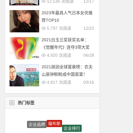
12,536 次阅读
12/17
2023年最具人气日本女优推
荐TOP10
5,797 次阅读
12/22
2021白玉兰奖获奖名单：
《觉醒年代》连夺3项大奖
4,920 次阅读
06/28
2021胡润全球富豪榜：农夫
山泉钟睒睒成中国首富！
4,817 次阅读
03/16
热门标签
福布斯
企业品牌
企业排行