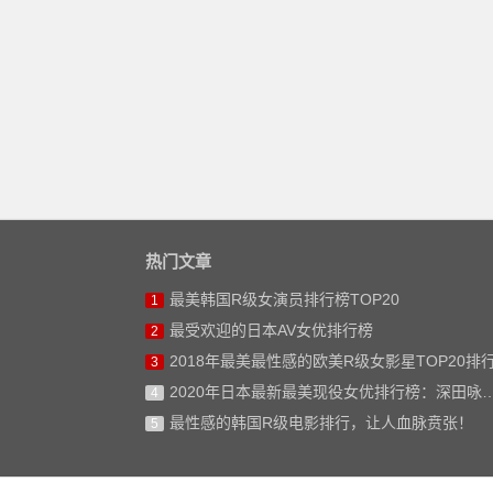
热门文章
最美韩国R级女演员排行榜TOP20
1
最受欢迎的日本AV女优排行榜
2
2018年最美最性感的欧美R级女影星TOP20排
3
2020年日本最新最美现役女优排行榜：深田咏美仅排第二
4
最性感的韩国R级电影排行，让人血脉贲张！
5