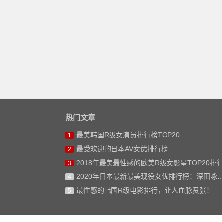
热门文章
最美韩国R级女演员排行榜TOP20
1
最受欢迎的日本AV女优排行榜
2
2018年最美最性感的欧美R级女影星TOP20排
3
2020年日本最新最美现役女优排行榜：深田咏美仅排第二
4
最性感的韩国R级电影排行，让人血脉贲张！
5