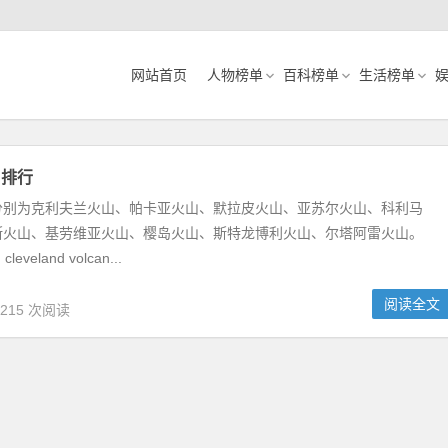
网站首页
人物榜单
百科榜单
生活榜单
山排行
分别为克利夫兰火山、帕卡亚火山、默拉皮火山、亚苏尔火山、科利马
斯火山、基劳维亚火山、樱岛火山、斯特龙博利火山、尔塔阿雷火山。
veland volcan...
阅读全文
,215 次阅读