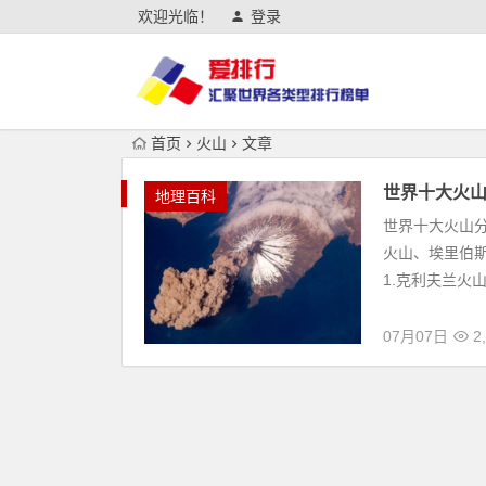
欢迎光临！
登录
首页
火山
文章
世界十大火
地理百科
世界十大火山
火山、埃里伯
1.克利夫兰火山 cle
07月07日
2