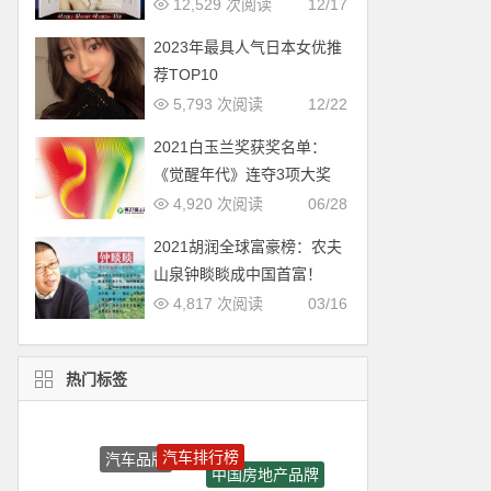
12,529 次阅读
12/17
2023年最具人气日本女优推
荐TOP10
5,793 次阅读
12/22
2021白玉兰奖获奖名单：
《觉醒年代》连夺3项大奖
4,920 次阅读
06/28
2021胡润全球富豪榜：农夫
山泉钟睒睒成中国首富！
4,817 次阅读
03/16
热门标签
汽车排行榜
汽车品牌
中国房地产品牌