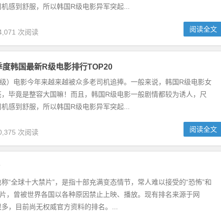
机感到舒服，所以韩国R级电影异军突起...
阅读全文
4,071 次阅读
季度韩国最新R级电影排行TOP20
制级）电影今年来越来越被众多老司机追捧。一般来说，韩国R级电影女
亮，毕竟是整容大国嘛！而且，韩国R级电影一般剧情都较为诱人，尺
机感到舒服，所以韩国R级电影异军突起...
阅读全文
0,375 次阅读
片
称“全球十大禁片”，是指十部充满变态情节，常人难以接受的“恐怖”和
影片，曾被世界各国以各种原因禁止上映、播放。现有排名来源于网
多，目前尚无权威官方资料的排名。...