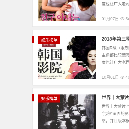
度也让广大老司
01月07日
5
2018年第三
娱乐榜单
韩国R级（限
主角都比较漂
度也让广大老司
10月01日
4
世界十大禁
娱乐榜单
世界十大禁片也
“污秽”画面的
络，并且版本很