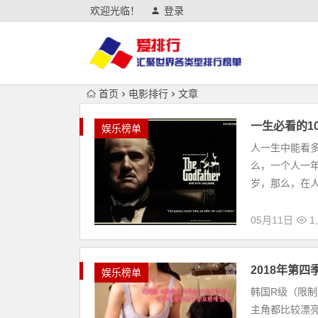
欢迎光临！
登录
首页
电影排行
文章
一生必看的1
娱乐榜单
人一生中能看
么，一个人一年
岁，那么，在人
05月11日
1
2018年第四
娱乐榜单
韩国R级（限
主角都比较漂