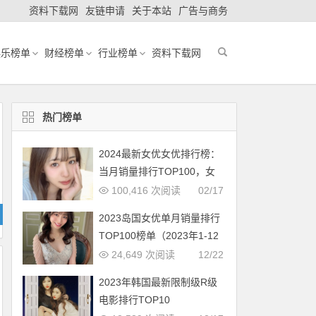
资料下载网
友链申请
关于本站
广告与商务
娱乐榜单
财经榜单
行业榜单
资料下载网
热门榜单
2024最新女优女优排行榜：
当月销量排行TOP100，女
优新人多多（2024年1月，
100,416 次阅读
02/17
持续更新）
2023岛国女优单月销量排行
TOP100榜单（2023年1-12
月更新完毕）
24,649 次阅读
12/22
2023年韩国最新限制级R级
电影排行TOP10