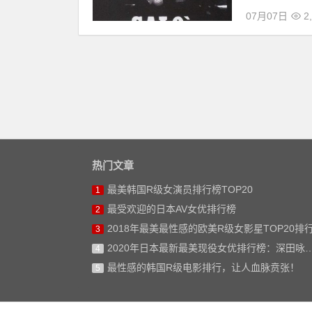
07月07日
2
热门文章
最美韩国R级女演员排行榜TOP20
1
最受欢迎的日本AV女优排行榜
2
2018年最美最性感的欧美R级女影星TOP20排
3
2020年日本最新最美现役女优排行榜：深田咏美仅排第二
4
最性感的韩国R级电影排行，让人血脉贲张！
5