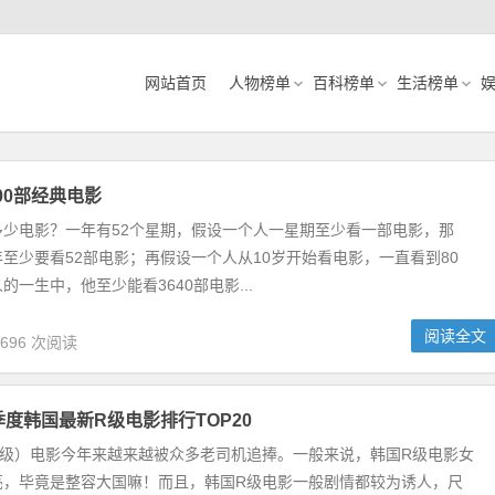
网站首页
人物榜单
百科榜单
生活榜单
00部经典电影
多少电影？一年有52个星期，假设一个人一星期至少看一部电影，那
至少要看52部电影；再假设一个人从10岁开始看电影，一直看到80
的一生中，他至少能看3640部电影...
阅读全文
,696 次阅读
季度韩国最新R级电影排行TOP20
制级）电影今年来越来越被众多老司机追捧。一般来说，韩国R级电影女
亮，毕竟是整容大国嘛！而且，韩国R级电影一般剧情都较为诱人，尺