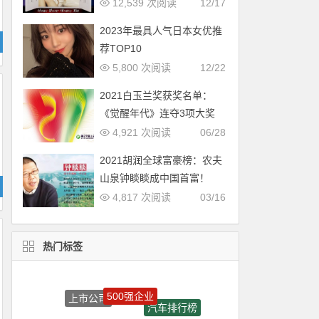
12,539 次阅读
12/17
2023年最具人气日本女优推
荐TOP10
5,800 次阅读
12/22
2021白玉兰奖获奖名单：
《觉醒年代》连夺3项大奖
4,921 次阅读
06/28
2021胡润全球富豪榜：农夫
山泉钟睒睒成中国首富！
4,817 次阅读
03/16
热门标签
500强企业
上市公司
汽车排行榜