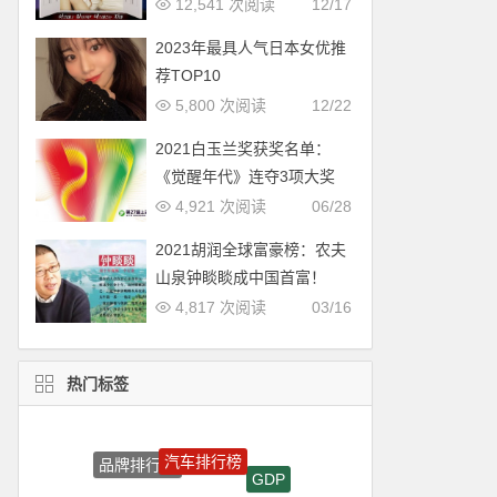
12,541 次阅读
12/17
2023年最具人气日本女优推
荐TOP10
5,800 次阅读
12/22
2021白玉兰奖获奖名单：
《觉醒年代》连夺3项大奖
4,921 次阅读
06/28
2021胡润全球富豪榜：农夫
山泉钟睒睒成中国首富！
4,817 次阅读
03/16
热门标签
汽车排行榜
品牌排行榜
GDP