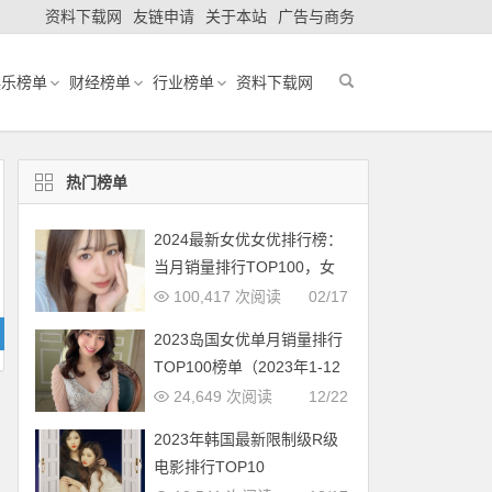
资料下载网
友链申请
关于本站
广告与商务
娱乐榜单
财经榜单
行业榜单
资料下载网
热门榜单
2024最新女优女优排行榜：
当月销量排行TOP100，女
优新人多多（2024年1月，
100,417 次阅读
02/17
持续更新）
2023岛国女优单月销量排行
TOP100榜单（2023年1-12
月更新完毕）
24,649 次阅读
12/22
2023年韩国最新限制级R级
电影排行TOP10