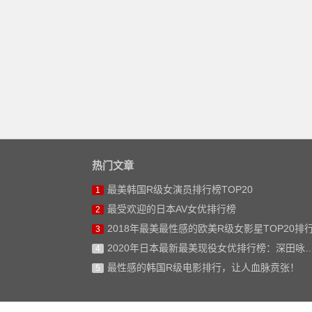
热门文章
最美韩国R级女演员排行榜TOP20
1
最受欢迎的日本AV女优排行榜
2
2018年最美最性感的欧美R级女影星TOP20排
3
2020年日本最新最美现役女优排行榜：深田咏美仅排第二
4
最性感的韩国R级电影排行，让人血脉贲张！
5