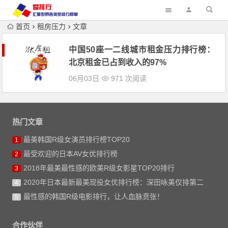
首页
租房压力
文章
中国50座一二线城市租金压力排行榜：
北京租金已占到收入的97%
06月03日
971 次阅读
热门文章
最美韩国R级女演员排行榜TOP20
1
最受欢迎的日本AV女优排行榜
2
2018年最美最性感的欧美R级女影星TOP20排行
3
2020年日本最新最美现役女优排行榜：深田咏美仅排第二
4
最性感的韩国R级电影排行，让人血脉贲张！
5
合作伙伴