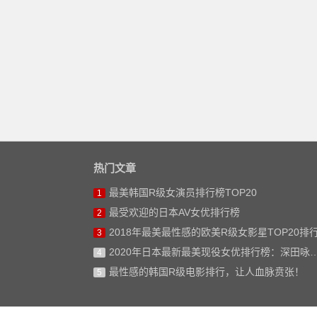
热门文章
最美韩国R级女演员排行榜TOP20
1
最受欢迎的日本AV女优排行榜
2
2018年最美最性感的欧美R级女影星TOP20排
3
2020年日本最新最美现役女优排行榜：深田咏美仅排第二
4
最性感的韩国R级电影排行，让人血脉贲张！
5