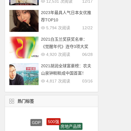
12,531 次阅读
12/17
2023年最具人气日本女优推
荐TOP10
5,794 次阅读
12/22
2021白玉兰奖获奖名单：
《觉醒年代》连夺3项大奖
4,920 次阅读
06/28
2021胡润全球富豪榜：农夫
山泉钟睒睒成中国首富！
4,817 次阅读
03/16
热门标签
500强
GDP
房地产品牌