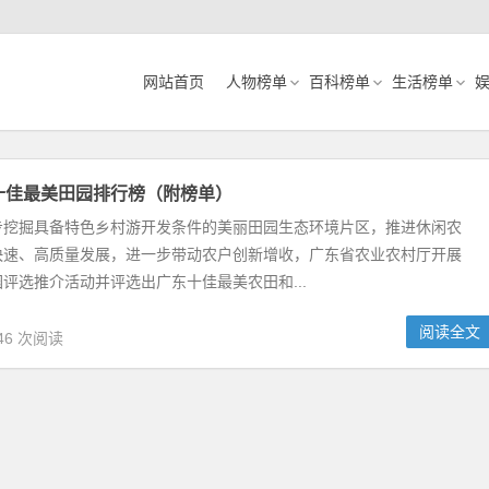
网站首页
人物榜单
百科榜单
生活榜单
东十佳最美田园排行榜（附榜单）
步挖掘具备特色乡村游开发条件的美丽田园生态环境片区，推进休闲农
快速、高质量发展，进一步带动农户创新增收，广东省农业农村厅开展
评选推介活动并评选出广东十佳最美农田和...
阅读全文
46 次阅读