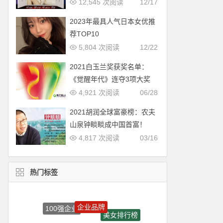
12,545 次阅读
12/17
2023年最具人气日本女优推
荐TOP10
5,804 次阅读
12/22
2021白玉兰奖获奖名单：
《觉醒年代》连夺3项大奖
4,921 次阅读
06/28
2021胡润全球富豪榜：农夫
山泉钟睒睒成中国首富！
4,817 次阅读
03/16
热门标签
企业品牌
100强企业
美女排行榜