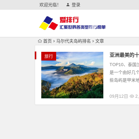
欢迎光临！
登录
首页
马尔代夫岛屿排名
文章
亚洲最美的
旅行
TOP10、泰国
是一个由好几
些岛屿是甲米地
09月12日
2