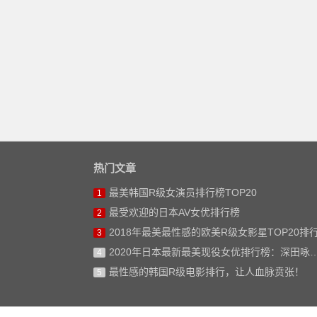
热门文章
最美韩国R级女演员排行榜TOP20
1
最受欢迎的日本AV女优排行榜
2
2018年最美最性感的欧美R级女影星TOP20排
3
2020年日本最新最美现役女优排行榜：深田咏美仅排第二
4
最性感的韩国R级电影排行，让人血脉贲张！
5