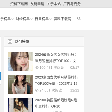
资料下载网
友链申请
关于本站
广告与商务
娱乐榜单
财经榜单
行业榜单
资料下载网
热门榜单
2024最新女优女优排行榜：
当月销量排行TOP100，女
优新人多多（2024年1月，
100,431 次阅读
02/17
持续更新）
2023岛国女优单月销量排行
TOP100榜单（2023年1-12
月更新完毕）
24,651 次阅读
12/22
2023年韩国最新限制级R级
电影排行TOP10