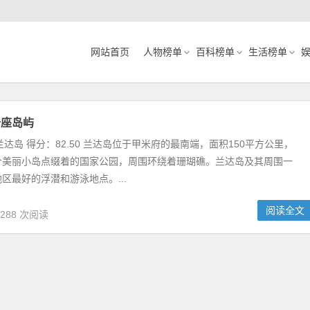
网站首页
人物榜单
百科榜单
生活榜单
十座岛屿
兰达岛 得分：82.50 兰达岛位于甲米府的最南端，面积150平方公里，
个美丽小岛点缀着的国家公园，周围环绕着珊瑚礁。兰达岛及其周围一
区最好的浮潜和游泳地点。...
阅读全文
,288 次阅读