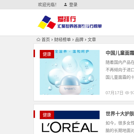
欢迎光临！
登录
首页
财经榜单
品牌
文章
中国儿童面
健康
随着国内产品
不再倾向于进
国儿童面霜的十
07月17日
9
世界十大护
健康
如今，很多女
脑的长期地面