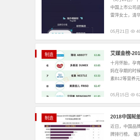
中国上市公司品
雷萍女士，清华
05月21日
4
艾媒金榜-2
制造
十月怀胎，孕
妈在孕期的时
素B12等营养
05月15日
6
2018中国
制造
近日，中国品牌力指
牌排行榜。 毫