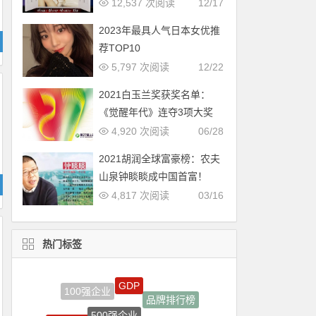
12,537 次阅读
12/17
2023年最具人气日本女优推
荐TOP10
5,797 次阅读
12/22
2021白玉兰奖获奖名单：
《觉醒年代》连夺3项大奖
4,920 次阅读
06/28
2021胡润全球富豪榜：农夫
山泉钟睒睒成中国首富！
4,817 次阅读
03/16
热门标签
500强企业
品牌
汽车排行榜