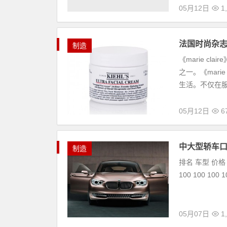
05月12日
1
法国时尚杂志
制造
《marie c
之一。《mari
生活。不仅在服装
05月12日
6
中大型轿车口
制造
排名 车型 价格 
100 100 100 1
05月07日
1