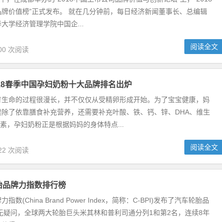
牌价值榜”正式发布。 就在几分钟前，每日经济新闻董事长、总编辑
大学经济管理学院中国企...
阅读全文
00 次阅读
018春季中国孕妇奶粉十大品牌排名出炉
育生命的过程很漫长，并不仅仅从受精卵形成开始。为了宝宝健康，妈
候除了依靠膳食补充营养，还需要补充叶酸、铁、钙、锌、DHA、维生
元素，孕妇奶粉正是根据妈妈的身体特点...
阅读全文
22 次阅读
轮胎品牌力指数排行榜
数(China Brand Power Index，简称：C-BPI)发布了汽车轮胎品
无疑问，全球两大轮胎巨头米其林和普利司通分列1和第2名，连续8年