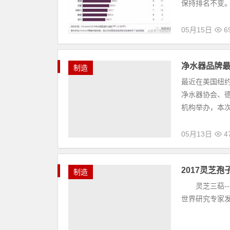
保持排名不变。值
05月15日
6
净水器品牌
制造
最近在美国纽
净水器协会、
机构举办，本次
05月13日
4
2017灵芝
制造
灵芝三萜--
世界研究专家发