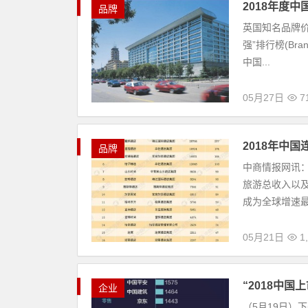
2018年度
品牌
英国知名品牌价值
强”排行榜(Bra
中国...
05月27日
7
2018年中
品牌
中商情报网讯
旅游总收入以及
成为全球增速最
05月21日
1
“2018中国
企业
（5月19日）