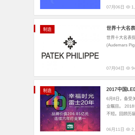
07月06日
1
世界十大名
制造
世界十大名表指世
(Audemars Pi
07月04日
9
2017中国
制造
6月8日，备受
业瞩目。 20
不短。回顾历届“
06月11日
2