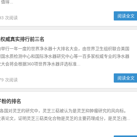
得...
阅读全文
93 次阅读
最权威真实排行前三名
约举行一年一度的世界净水器十大排名大会，由世界卫生组织联合美国
德国水质检测中心和国际净水器研究中心等一百多家权威专业的净水器
大会将会根据360项世界净水器评选标准...
阅读全文
79 次阅读
孢子粉的排名
各国对灵芝的研究中，灵芝三萜被认为是灵芝抑肿瘤研究的风向标。
表论文，证明灵芝三萜类化合物是灵芝的主要药理成分，是灵芝(孢...