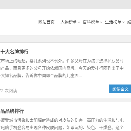
网站首页
人物榜单
百科榜单
生活榜单
霜十大名牌排行
在市场上的崛起，婴儿系列也不例外。许多父母在为孩子选择护肤品时
口产品，而且更多的父母开始依赖国内品牌。今天的爱排行网列出了中
大知名品牌，告诉你中国哪个品牌的儿童面...
阅读全文
72 次阅读
肤品品牌排行
性遭受城市污染和太阳辐射造成的对皮肤的伤害。高压力的生活和与电
对电脑手机登容易出现各种皮肤问题，如暗沉的、染色、干燥登。这个