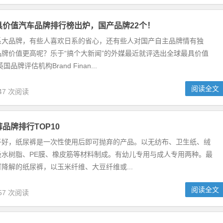
最具价值汽车品牌排行榜出炉，国产品牌22个！
系大品牌，有些人喜欢日系的省心，还有些人对国产自主品牌情有独
牌价值更高呢？乐于“搞个大新闻”的外媒最近就评选出全球最具价值
品牌评估机构Brand Finan...
阅读全文
47 次阅读
裤品牌排行TOP10
子好，纸尿裤是一次性使用后即可抛弃的产品。以无纺布、卫生纸、绒
吸水树脂、PE膜、橡皮筋等材料制成。有幼儿专用与成人专用两种。最
降解的纸尿裤，以玉米纤维、大豆纤维或...
阅读全文
57 次阅读