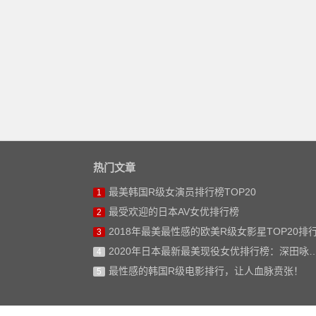
热门文章
最美韩国R级女演员排行榜TOP20
1
最受欢迎的日本AV女优排行榜
2
2018年最美最性感的欧美R级女影星TOP20排
3
2020年日本最新最美现役女优排行榜：深田咏美仅排第二
4
最性感的韩国R级电影排行，让人血脉贲张！
5