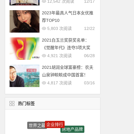
12,542 次阅读
12/17
2023年最具人气日本女优推
荐TOP10
5,803 次阅读
12/22
2021白玉兰奖获奖名单：
《觉醒年代》连夺3项大奖
4,921 次阅读
06/28
2021胡润全球富豪榜：农夫
山泉钟睒睒成中国首富！
4,817 次阅读
03/16
热门标签
企业排行
世界之最
房地产品牌