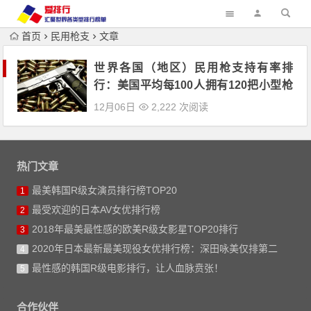
首页
民用枪支
文章
世界各国（地区）民用枪支持有率排
行：美国平均每100人拥有120把小型枪
械
12月06日
2,222 次阅读
热门文章
最美韩国R级女演员排行榜TOP20
1
最受欢迎的日本AV女优排行榜
2
2018年最美最性感的欧美R级女影星TOP20排行
3
2020年日本最新最美现役女优排行榜：深田咏美仅排第二
4
最性感的韩国R级电影排行，让人血脉贲张！
5
合作伙伴