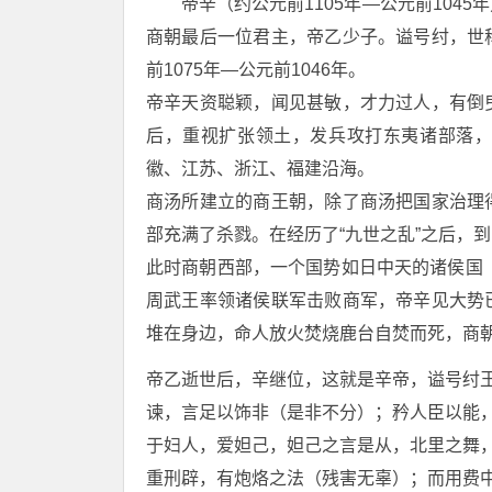
帝辛（约公元前1105年―公元前104
商朝最后一位君主，帝乙少子。谥号纣，世
前1075年―公元前1046年。
帝辛天资聪颖，闻见甚敏，才力过人，有倒
后，重视扩张领土，发兵攻打东夷诸部落
徽、江苏、浙江、福建沿海。
商汤所建立的商王朝，除了商汤把国家治理
部充满了杀戮。在经历了“九世之乱”之后，
此时商朝西部，一个国势如日中天的诸侯国（
周武王率领诸侯联军击败商军，帝辛见大势
堆在身边，命人放火焚烧鹿台自焚而死，商
帝乙逝世后，辛继位，这就是辛帝，谥号纣王
谏，言足以饰非（是非不分）；矜人臣以能
于妇人，爱妲己，妲己之言是从，北里之舞
重刑辟，有炮烙之法（残害无辜）；而用费