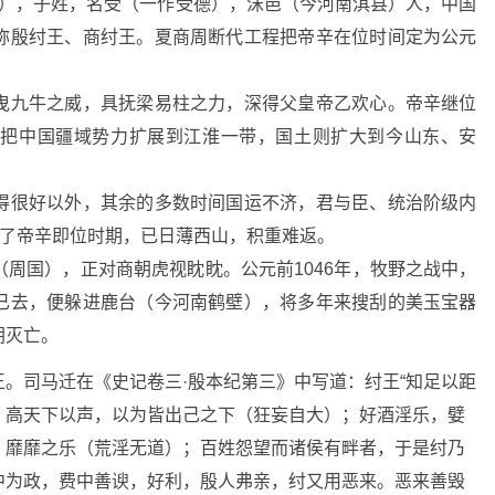
5年），子姓，名受（一作受德），沫邑（今河南淇县）人，中国
称殷纣王、商纣王。夏商周断代工程把帝辛在位时间定为公元
曳九牛之威，具抚梁易柱之力，深得父皇帝乙欢心。帝辛继位
，把中国疆域势力扩展到江淮一带，国土则扩大到今山东、安
得很好以外，其余的多数时间国运不济，君与臣、统治阶级内
到了帝辛即位时期，已日薄西山，积重难返。
周国），正对商朝虎视眈眈。公元前1046年，牧野之战中，
已去，便躲进鹿台（今河南鹤壁），将多年来搜刮的美玉宝器
朝灭亡。
。司马迁在《史记卷三·殷本纪第三》中写道：纣王“知足以距
，高天下以声，以为皆出己之下（狂妄自大）；好酒淫乐，嬖
，靡靡之乐（荒淫无道）；百姓怨望而诸侯有畔者，于是纣乃
中为政，费中善谀，好利，殷人弗亲，纣又用恶来。恶来善毁