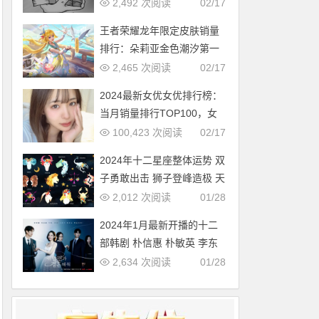
多，中国第几？
2,492 次阅读
02/17
王者荣耀龙年限定皮肤销量
排行：朵莉亚金色潮汐第一
2,465 次阅读
02/17
2024最新女优女优排行榜：
当月销量排行TOP100，女
优新人多多（2024年1月，
100,423 次阅读
02/17
持续更新）
2024年十二星座整体运势 双
子勇敢出击 狮子登峰造极 天
蝎适者生存 摩羯脱胎换骨
2,012 次阅读
01/28
2024年1月最新开播的十二
部韩剧 朴信惠 朴敏英 李东
旭新剧必追
2,634 次阅读
01/28