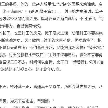
王的暴虐，他的一些亲人想用“仁”与“德”的思想来劝谏他、启
，比干谏而死”（《论语·微子篇》）。
纣王始为象箸时，箕子
远方珍怪之物而御之矣。舆马宫室之渐自此始，不可振也。”纣
胡作非为、自己装疯作奴。
乙的长子，也是纣王的庶兄。微子屡次进谏，劝阻纣王不要实施
不断修德建功，灭了陇国。纣王的大臣祖伊，忧祸患将至，把
不是有天命在吗？西伯昌虽强盛，又能把我怎么样？”微子料定
朝歌。纣王的叔叔比干叹曰：“主过不谏非忠也，畏死不言非勇
楼强谏三日不去。纣问何以自恃，比干曰：“恃善行仁义所以自
”遂杀比干剖视其心，比干终年63岁。
绝于天，毁坏其三正，离逷其王父母弟，乃断弃其先祖之乐，乃
烝民，为天下逋逃主，萃渊薮。”