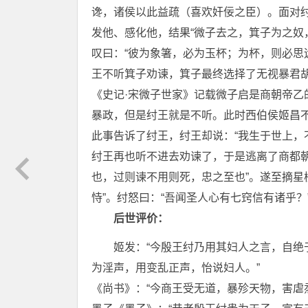
谗，诸侯以此益疏（喜欢奸佞之臣）。面对纣
发他、感化他，结果“微子去之，箕子为之奴
叹曰：“彼为象箸，必为玉杯；为杯，则必思
王不听箕子劝谏，箕子最终选择了无视暴君
《史记·宋微子世家》记载微子启是商朝帝
暴政，但是纣王就是不听。此时西伯侯姬昌
此事告诉了纣王，纣王却说：“我生于世上，
纣王再也听不进去劝谏了，于是逃离了商都
也，过则谏不用则死，忠之至也”。遂至摘星
恃”。纣怒曰：“吾闻圣人心有七窍信有诸乎？
后世评价：
姬发：“今殷王纣乃用其妇人之言，自
为淫声，用变乱正声，怡说妇人。”
《尚书》：“今商王受无道，暴殄天物，害虐