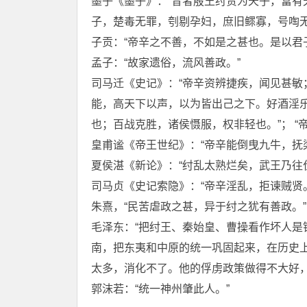
墨子《墨子》：“昔者殷王纣贵为天子，富
子，楚毒无罪，刳剔孕妇，庶旧鳏寡，号啕无
子贡：“帝辛之不善，不如是之甚也。是以君
孟子：“故家遗俗，流风善政。”
司马迁《史记》：“帝辛资辨捷疾，闻见甚
能，高天下以声，以为皆出己之下。好酒淫乐
也；百战克胜，诸侯慑服，权非轻也。”； “
皇甫谧《帝王世纪》：“帝辛能倒曳九牛，抚
夏侯湛《新论》：“纣乱太熟烂矣，武王乃往
司马贞《史记索隐》：“帝辛淫乱，拒谏贼贤。
朱熹，“民苦虐政之甚，异于纣之犹有善政。”
毛泽东：“把纣王、秦始皇、曹操看作坏人
南，把东夷和中原的统一巩固起来，在历史
太多，消化不了。他的俘虏政策做得不大好，
郭沫若：“统一神州肇此人。”