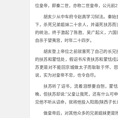
位皇帝，即秦二世，亦称二世皇帝，公元前21
胡亥少从中车府令赵高学习狱法。秦始
下，杀死兄弟姐妹二十余人，并逼死扶苏而
的统治，终于激起了陈胜、吴广起义，六国
自杀于望夷宫，时年二十四岁。
胡亥登上帝位之前就害死了自己的长兄
的扶苏和蒙恬处，假诏书斥责扶苏和蒙恬戍
苏更是对不能回京城做太子而耿耿于怀、
说，实为对皇帝不忠，也令自尽。
扶苏听了诏书，流着泪想要自刎，蒙恬
晚，但扶苏却说:"父皇让我死，还有什么可
见他不听从诏命，就将他投入阳周(陕西子长
做皇帝后，对其他众多的兄弟姐妹更是