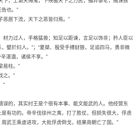
有天下，上诟天侮鬼，下殃傲天下之万民，播弃黎老，贼诛孩
告也。”
子恶居下流，天下之恶皆归焉。”
敏；材力过人，手格猛兽；知足以距谏，言足以饰非；矜人臣以
，嬖於妇人。”；“夏桀、殷受手搏豺狼，足追四马，勇非微
帝辛湛湎，诸侯不享。”
梁易柱。”
伐之。”
”
是错误的，其实纣王是个很有本事、能文能武的人。他经营东
上是有功的。帝辛伐徐州之夷，打了胜仗，但损失很大，俘虏
周武王乘虚进攻，大批俘虏倒戈，结果商朝亡了国。”