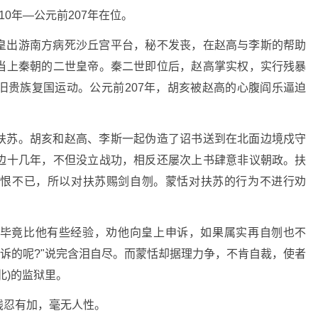
0年―公元前207年在位。
皇出游南方病死沙丘宫平台，秘不发丧，在赵高与李斯的帮助
当上秦朝的二世皇帝。秦二世即位后，赵高掌实权，实行残暴
旧贵族复国运动。公元前207年，胡亥被赵高的心腹阎乐逼迫
扶苏。胡亥和赵高、李斯一起伪造了诏书送到在北面边境戍守
边十几年，不但没立战功，相反还屡次上书肆意非议朝政。扶
怨恨不已，所以对扶苏赐剑自刎。蒙恬对扶苏的行为不进行劝
毕竟比他有些经验，劝他向皇上申诉，如果属实再自刎也不
申诉的呢?"说完含泪自尽。而蒙恬却据理力争，不肯自裁，使者
北)的监狱里。
残忍有加，毫无人性。