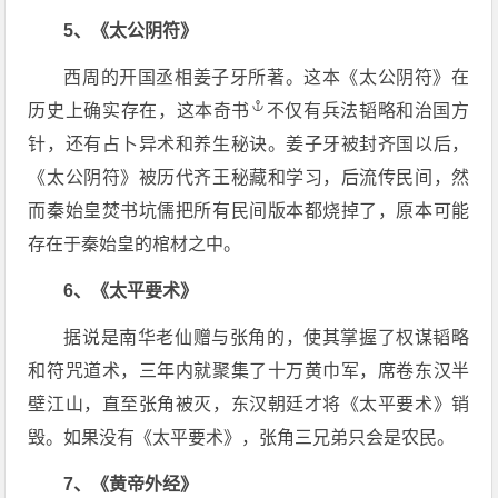
5、《太公阴符》
西周的开国丞相姜子牙所著。这本《太公阴符》在
历史上确实存在，这本
奇书
不仅有兵法韬略和治国方
针，还有占卜异术和养生秘诀。姜子牙被封齐国以后，
《太公阴符》被历代齐王秘藏和学习，后流传民间，然
而秦始皇焚书坑儒把所有民间版本都烧掉了，原本可能
存在于秦始皇的棺材之中。
6、《太平要术》
据说是南华老仙赠与张角的，使其掌握了权谋韬略
和符咒道术，三年内就聚集了十万黄巾军，席卷东汉半
壁江山，直至张角被灭，东汉朝廷才将《太平要术》销
毁。如果没有《太平要术》，张角三兄弟只会是农民。
7、《黄帝外经》