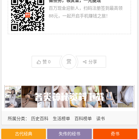
做任务，领赏金，一元提现
百万现金迎新人，扫码注册签到最高领
88元，一起开启手机赚钱之旅！
赏
赞
0
分享
所属分类：
历史百科
生活榜单
百科榜单
读书
古代经典
失传的经书
奇书