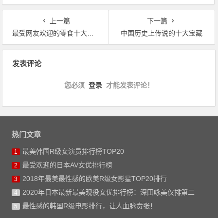
上一篇
下一篇
最受网友欢迎的零食十大品牌排行
中国历史上传说的十大宝藏
文章导航
发表评论
您必须
登录
才能发表评论！
热门文章
最美韩国R级女演员排行榜TOP20
1
最受欢迎的日本AV女优排行榜
2
2018年最美最性感的欧美R级女影星TOP20排行
3
2020年日本最新最美现役女优排行榜：深田咏美仅排第二
4
最性感的韩国R级电影排行，让人血脉贲张！
5