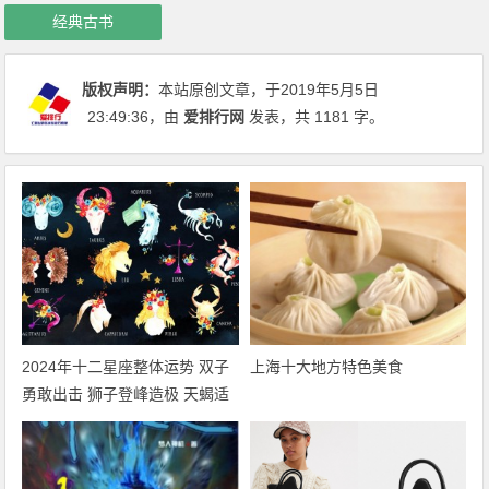
经典古书
版权声明：
本站原创文章，于2019年5月5日
23:49:36
，由
爱排行网
发表，共 1181 字。
2024年十二星座整体运势 双子
上海十大地方特色美食
勇敢出击 狮子登峰造极 天蝎适
者生存 摩羯脱胎换骨