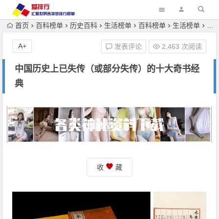
首页
百科榜单
历史百科
生活榜单
百科榜单
生活榜单
读
A+
发表评论
2,463 次阅读
中国历史上已失传（或部分失传）的十大奇书经
典
收
藏