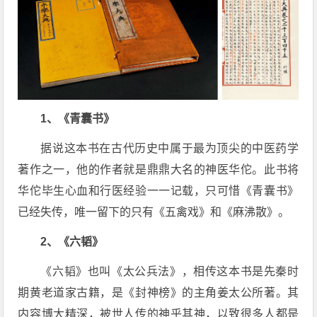
1、《青囊书》
据说这本书在古代历史中属于最为顶尖的中医药学
著作之一，他的作者就是鼎鼎大名的神医华佗。此书将
华佗毕生心血和行医经验一一记载，只可惜《青囊书》
已经失传，唯一留下的只有《五禽戏》和《麻沸散》。
2、《六韬》
《六韬》也叫《太公兵法》，相传这本书是先秦时
期黄老道家古籍，是《封神榜》的主角姜太公所著。其
内容博大精深，被世人传的神乎其神，以致很多人都是