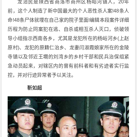
龙治民是陕西省商洛市商州区杨峪河镇人，20年
前，这个人制造了新中国最大的个人恶性杀人案!48条人
命!48条尸体就埋在自己家的院子里面!编辑本段案件详细
历程为防止同案犯在逃、自杀或相互杀人灭口，侦破领
导小组指示西南各乡，尤其是龙犯所在的杨峪河乡(上赵
原村)、龙犯的原籍仁治乡、龙妻闫淑霞娘家所在的金陵
寺镇以及邻近王墹的刘湾乡的乡村干部和民兵治保组紧
急动员起来，对辖区内的曾有前科者和有劣迹者实行监
控，并对行迹异常者予以关注。
靳如超