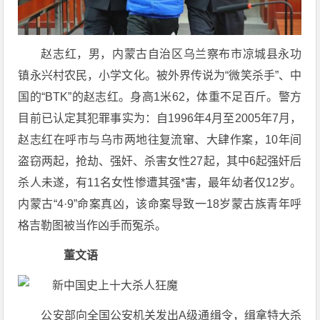
赵志红，男，内蒙古自治区乌兰察布市凉城县永功
镇永兴村农民，小学文化。被外界传说为“微笑杀手”、中
国的“BTK”的赵志红。身高1米62，体重不足百斤。警方
目前已认定其犯罪事实为：自1996年4月至2005年7月，
赵志红在呼市与乌市两地往复流窜、大肆作案，10年间
盗窃两起，抢劫、强奸、杀害女性27起，其中6起强奸后
杀人未遂，有11名女性惨遭其强*害，最年幼者仅12岁。
内蒙古“4·9”命案真凶，该命案导致一18岁蒙古族青年呼
格吉勒图被当作凶手而冤杀。
董文语
公安部向全国公安机关发出A级通缉令，缉拿特大杀