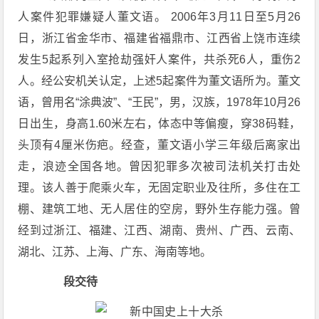
人案件犯罪嫌疑人董文语。 2006年3月11日至5月26
日，浙江省金华市、福建省福鼎市、江西省上饶市连续
发生5起系列入室抢劫强奸人案件，共杀死6人，重伤2
人。经公安机关认定，上述5起案件为董文语所为。董文
语，曾用名“涂典波”、“王民”，男，汉族，1978年10月26
日出生，身高1.60米左右，体态中等偏瘦，穿38码鞋，
头顶有4厘米伤疤。经查，董文语小学三年级后离家出
走，浪迹全国各地。曾因犯罪多次被司法机关打击处
理。该人善于爬乘火车，无固定职业及往所，多住在工
棚、建筑工地、无人居住的空房，野外生存能力强。曾
经到过浙江、福建、江西、湖南、贵州、广西、云南、
湖北、江苏、上海、广东、海南等地。
段交待