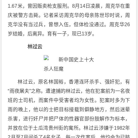
1.67米，曾因贩卖枪支服刑。8月14日凌晨，周克华在重
庆被警方击毙。记者采访周克华的母亲陈世珍时说，周
克华没有当过兵，曾想入伍，但体检没通过。周克华26
岁结婚，后离异。育有一子，现已13岁。
林过云
林过云，原名林国裕，香港连环杀手、强奸犯，有
“雨夜屠夫”之称。遭逮捕的林过云，他在犯案前为一名夜
班的士司机，而案件中受害者均为女性。犯案时多为下
雨的晚上，他以的士把目标接载到僻静地方，然后迷晕
杀害，进行奸尸并把尸体的性器官部份肢解作为标本，
并放在位于土瓜湾贵州街的寓所。林过云涉嫌于1982年
2月至7月间杀了4名女子，每一次作案后，他均会为已肢