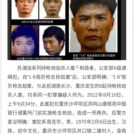
苏湘渝系列持枪抢劫
杀人案
制造者，公安部A级通
缉犯。自“1·6南京枪击抢劫案”后，公安部明确：“1·6”南
京枪击劫案，与此前湖南长沙、重庆发生的6起持枪抢劫
杀人案，均系同一犯罪嫌疑人所为。2012年8月10日，
上午9点34分，此案犯在重庆沙坪坝区凤鸣山康居苑中国
银行储蓄所门前实施枪击抢劫，造成一死两伤。后警方
查证明确：案犯系周克华，男，1970年2月6日出生，汉
族，初中文化，重庆市沙坪坝区井口镇二塘村人，身高