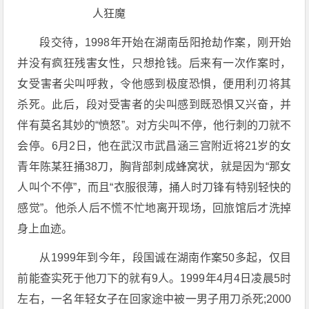
段交待，1998年开始在湖南岳阳抢劫作案，刚开始
并没有疯狂残害女性，只想抢钱。后来有一次作案时，
女受害者尖叫呼救，令他感到极度恐惧，便用利刃将其
杀死。此后，段对受害者的尖叫感到既恐惧又兴奋，并
伴有莫名其妙的“愤怒”。对方尖叫不停，他行刺的刀就不
会停。6月2日，他在武汉市武昌涵三宫附近将21岁的女
青年陈某狂捅38刀，胸背部刺成蜂窝状，就是因为“那女
人叫个不停”，而且“衣服很薄，捅人时刀锋有特别轻快的
感觉”。他杀人后不慌不忙地离开现场，回旅馆后才洗掉
身上血迹。
从1999年到今年，段国诚在湖南作案50多起，仅目
前能查实死于他刀下的就有9人。1999年4月4日凌晨5时
左右，一名年轻女子在回家途中被一男子用刀杀死;2000