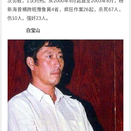
次劳教，1次判刑。从2000年9月起直至2003年8月，杨
新海曾横跨皖豫鲁冀4省，疯狂作案26起，杀死67人，
伤10人，强奸23人。
白宝山