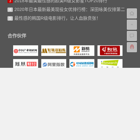
2018年最美最性感的欧美R级女影星TOP20排行
3
2020年日本最新最美现役女优排行榜：深田咏美仅排第二
4
最性感的韩国R级电影排行，让人血脉贲张！
5
合作伙伴
版权声明
本站的文章和资源来自互联网或者本站的原创，请勿随意
转载或引用本站文章。如果有侵犯版权的文章或资源等请
尽快联系我们，我们会在24h内删除有争议的文章。
联系电邮：aipaihang#qq.com。