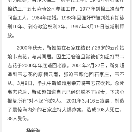
听力障碍，后转入棉三子弟学校上学。1976年在石家庄
棉纺三厂五七劳动公司参加工作，1977年到棉三准备车
间当工人，1984年结婚。1988年因强奸罪被判处有期徒
刑10年、剥夺政治权利3年，1997年8月19日被减刑释
放。
2000年秋天，靳如超在石家庄结识了26岁的云南姑
娘韦志花，与其同居。因生活窘迫且常被靳如超打骂韦
志花于2000年年底逃回老家。2001年2月22日，靳如超
追到韦志花的原籍云南，强迫韦跟他回石家庄，韦不
从。3月9日，争执中靳如超用柴刀将韦志花砍死。杀死
韦志花后，靳如超知道自己已经逃脱不了罪责，下决心
报复所有“对不起”他的人。 2001年3月16日凌晨，制造
了震惊海内外的石家庄特大爆炸案，造成108人死亡，
38人受伤。
杨新海