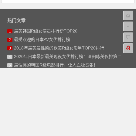
热门文章
最美韩国R级女演员排行榜TOP20
1
最受欢迎的日本AV女优排行榜
2
2018年最美最性感的欧美R级女影星TOP20排行
3
2020年日本最新最美现役女优排行榜：深田咏美仅排第二
4
最性感的韩国R级电影排行，让人血脉贲张！
5
合作伙伴