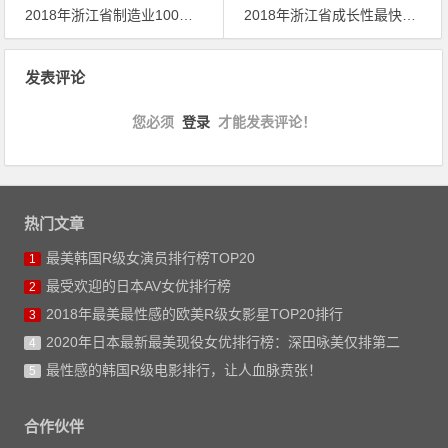
2018年浙江省制造业100强企业排行榜
2018年浙江省成长性最快的企业100强排行榜
文章导航
发表评论
您必须
登录
才能发表评论！
热门文章
最美韩国R级女演员排行榜TOP20
1
最受欢迎的日本AV女优排行榜
2
2018年最美最性感的欧美R级女影星TOP20排行
3
2020年日本最新最美现役女优排行榜：深田咏美仅排第二
4
最性感的韩国R级电影排行，让人血脉贲张！
5
合作伙伴