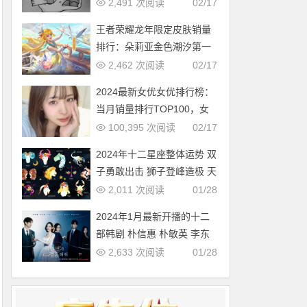
多，中国第几？
2,491 次阅读
02/17
王者荣耀龙年限定皮肤销量
排行：朵莉亚金色潮汐第一
2,462 次阅读
02/17
2024最新女优女优排行榜：
当月销量排行TOP100，女
优新人多多（2024年1月，
100,395 次阅读
02/17
持续更新）
2024年十二星座整体运势 双
子勇敢出击 狮子登峰造极 天
蝎适者生存 摩羯脱胎换骨
2,011 次阅读
01/28
2024年1月最新开播的十二
部韩剧 朴信惠 朴敏英 李东
旭新剧必追
2,633 次阅读
01/28