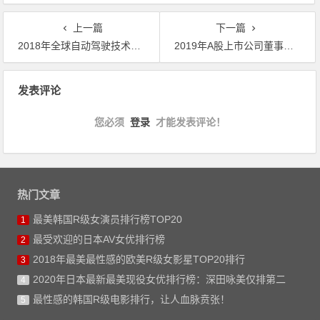
上一篇
下一篇
2018年全球自动驾驶技术发明专利TOP10企业排行榜
2019年A股上市公司董事长薪酬榜：最低不到2500元！
文章导航
发表评论
您必须
登录
才能发表评论！
热门文章
最美韩国R级女演员排行榜TOP20
1
最受欢迎的日本AV女优排行榜
2
2018年最美最性感的欧美R级女影星TOP20排行
3
2020年日本最新最美现役女优排行榜：深田咏美仅排第二
4
最性感的韩国R级电影排行，让人血脉贲张！
5