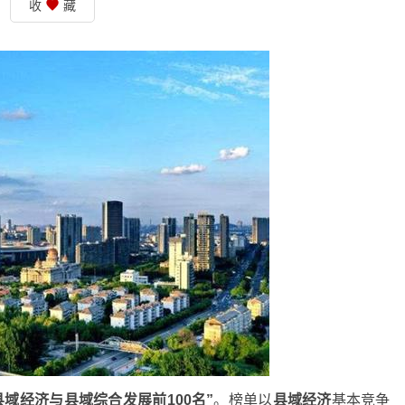
收
藏
国县域经济与县域综合发展前100名”
。榜单以
县域经济
基本竞争