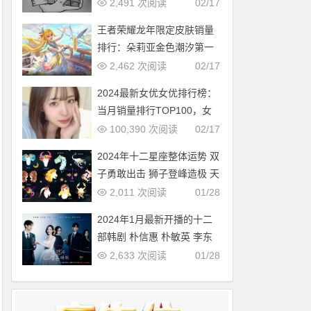
多，中国第几？
2,491 次阅读
02/17
王者荣耀龙年限定皮肤销量
排行：朵莉亚金色潮汐第一
2,462 次阅读
02/17
2024最新女优女优排行榜：
当月销量排行TOP100，女
优新人多多（2024年1月，
100,390 次阅读
02/17
持续更新）
2024年十二星座整体运势 双
子勇敢出击 狮子登峰造极 天
蝎适者生存 摩羯脱胎换骨
2,011 次阅读
01/28
2024年1月最新开播的十二
部韩剧 朴信惠 朴敏英 李东
旭新剧必追
2,633 次阅读
01/28