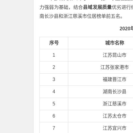
力强弱为基础，结合
县域发展质量
优劣进行
南长沙县和浙江慈溪市位居榜单前五名。
202
序号
城市名称
1
江苏昆山市
2
江苏张家港市
3
福建晋江市
4
湖南长沙县
5
浙江慈溪市
6
江苏太仓市
7
江苏宜兴市