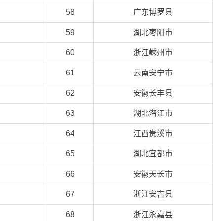
58
广东博罗县
59
湖北枣阳市
60
浙江嵊州市
61
云南安宁市
62
安徽长丰县
63
湖北潜江市
64
江西贵溪市
65
湖北宜都市
66
安徽天长市
67
浙江安吉县
68
浙江永嘉县