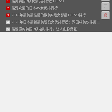
最美韩国R级女演员排行榜TOP20
1
最受欢迎的日本AV女优排行榜
2
2018年最美最性感的欧美R级女影星TOP20排行
3
2020年日本最新最美现役女优排行榜：深田咏美仅排第二
4
最性感的韩国R级电影排行，让人血脉贲张！
5
合作伙伴
版权声明
本站的文章和资源来自互联网或者本站的原创，请勿随意
转载或引用本站文章。如果有侵犯版权的文章或资源等请