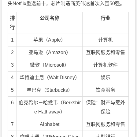
头Netflix重返前十，芯片制造商英伟达首次入围50强。
排
公司名称
行业
行
1
苹果（Apple）
计算机
2
亚马逊（Amazon）
互联网服务和零售
3
微软（Microsoft）
计算机软件
4
华特迪士尼（Walt Disney）
娱乐
5
星巴克（Starbucks）
饮食服务
6
伯克希尔－哈撒韦（Berkshir
保险：财产与意外
e Hathaway）
保险
7
Alphabet
互联网服务和零售
8
摩根大通（JPMorgan Chas
大型银行