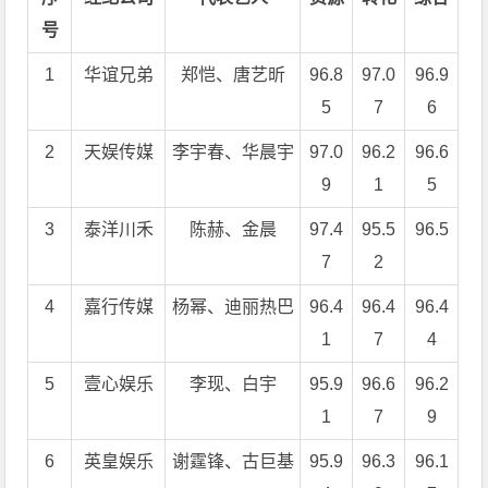
号
1
华谊兄弟
郑恺、唐艺昕
96.8
97.0
96.9
5
7
6
2
天娱传媒
李宇春、华晨宇
97.0
96.2
96.6
9
1
5
3
泰洋川禾
陈赫、金晨
97.4
95.5
96.5
7
2
4
嘉行传媒
杨幂、迪丽热巴
96.4
96.4
96.4
1
7
4
5
壹心娱乐
李现、白宇
95.9
96.6
96.2
1
7
9
6
英皇娱乐
谢霆锋、古巨基
95.9
96.3
96.1