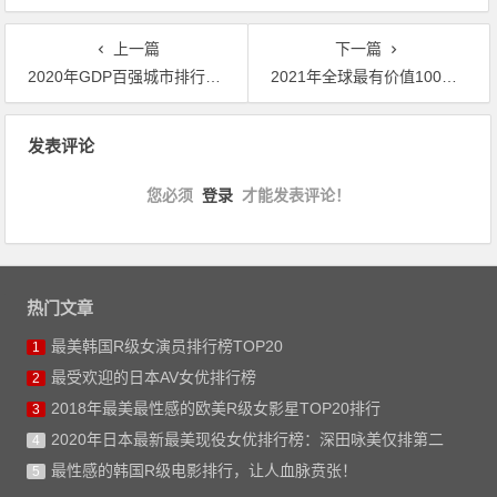
上一篇
下一篇
2020年GDP百强城市排行榜：中国GDP万亿城市增至23个
2021年全球最有价值100大保险品牌:中国平安蝉联榜首
文章导航
发表评论
您必须
登录
才能发表评论！
热门文章
最美韩国R级女演员排行榜TOP20
1
最受欢迎的日本AV女优排行榜
2
2018年最美最性感的欧美R级女影星TOP20排行
3
2020年日本最新最美现役女优排行榜：深田咏美仅排第二
4
最性感的韩国R级电影排行，让人血脉贲张！
5