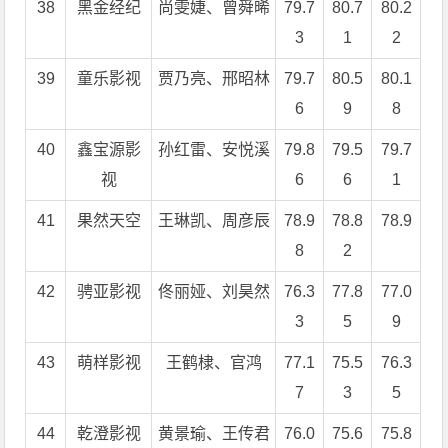
38
黑金经纪
尚雯婕、曾舜晞
79.7
80.7
80.2
3
1
2
39
童乐影视
贾乃亮、邢昭林
79.7
80.5
80.1
6
9
8
40
鑫宝源影
孙红雷、安悦溪
79.8
79.5
79.7
视
6
6
1
41
果然天空
王琳凯、周彦辰
78.9
78.8
78.9
8
2
42
骋亚影视
佟丽娅、刘昊然
76.3
77.8
77.0
3
5
9
43
萌样影视
王鹤棣、官鸿
77.1
75.5
76.3
7
3
5
44
乾澄影视
黄景瑜、王传君
76.0
75.6
75.8