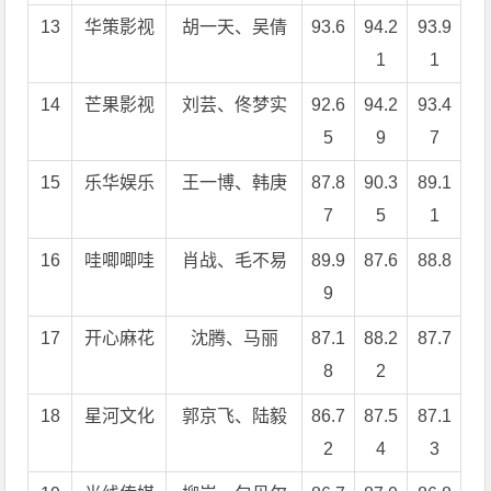
13
华策影视
胡一天、吴倩
93.6
94.2
93.9
1
1
14
芒果影视
刘芸、佟梦实
92.6
94.2
93.4
5
9
7
15
乐华娱乐
王一博、韩庚
87.8
90.3
89.1
7
5
1
16
哇唧唧哇
肖战、毛不易
89.9
87.6
88.8
9
17
开心麻花
沈腾、马丽
87.1
88.2
87.7
8
2
18
星河文化
郭京飞、陆毅
86.7
87.5
87.1
2
4
3