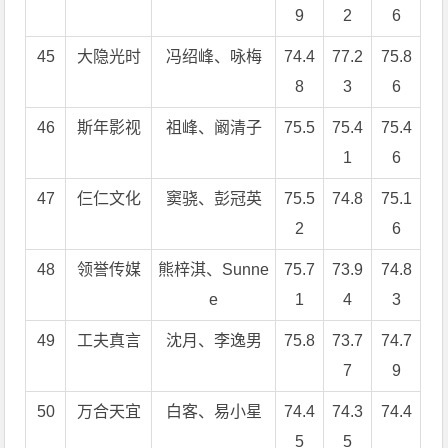
9
2
6
45
大隐光时
冯绍峰、咏梅
74.4
77.2
75.8
8
3
6
46
斯年影视
祖峰、阚清子
75.5
75.4
75.4
1
6
47
仨仁文化
窦骁、彭冠英
75.5
74.8
75.1
2
6
48
领誉传媒
熊梓淇、Sunne
75.7
73.9
74.8
e
1
4
3
49
工夫真言
沈月、李逸男
75.8
73.7
74.7
7
9
50
万合天宜
白客、易小星
74.4
74.3
74.4
5
5