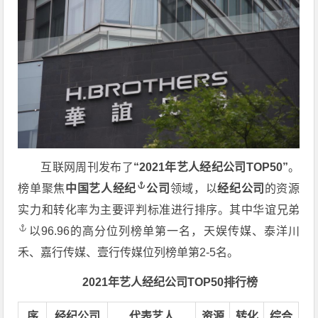
互联网周刊发布了
“2021年艺人经纪公司TOP50”
。
榜单聚焦
中国艺人经纪
公司
领域，以
经纪公司
的资源
实力和转化率为主要评判标准进行排序。其中
华谊兄弟
以96.96的高分位列榜单第一名，天娱传媒、泰洋川
禾、嘉行传媒、壹行传媒位列榜单第2-5名。
2021年艺人经纪公司TOP50排行榜
序
经纪公司
代表艺人
资源
转化
综合