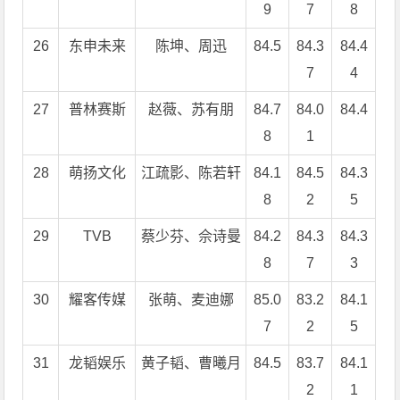
9
7
8
26
东申未来
陈坤、周迅
84.5
84.3
84.4
7
4
27
普林赛斯
赵薇、苏有朋
84.7
84.0
84.4
8
1
28
萌扬文化
江疏影、陈若轩
84.1
84.5
84.3
8
2
5
29
TVB
蔡少芬、佘诗曼
84.2
84.3
84.3
8
7
3
30
耀客传媒
张萌、麦迪娜
85.0
83.2
84.1
7
2
5
31
龙韬娱乐
黄子韬、曹曦月
84.5
83.7
84.1
2
1