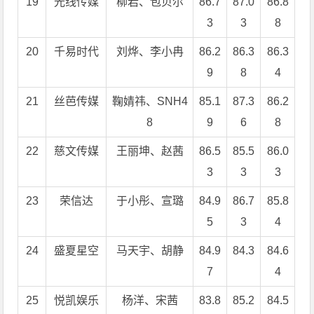
19
光线传媒
柳岩、包贝尔
86.7
87.0
86.8
3
3
8
20
千易时代
刘烨、李小冉
86.2
86.3
86.3
9
8
4
21
丝芭传媒
鞠婧祎、SNH4
85.1
87.3
86.2
8
9
6
8
22
慈文传媒
王丽坤、赵茜
86.5
85.5
86.0
3
3
3
23
荣信达
于小彤、宣璐
84.9
86.7
85.8
5
3
4
24
盛夏星空
马天宇、胡静
84.9
84.3
84.6
7
4
25
悦凯娱乐
杨洋、宋茜
83.8
85.2
84.5