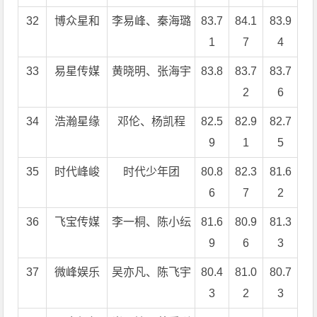
32
博众星和
李易峰、秦海璐
83.7
84.1
83.9
1
7
4
33
易星传媒
黄晓明、张海宇
83.8
83.7
83.7
2
6
34
浩瀚星缘
邓伦、杨凯程
82.5
82.9
82.7
9
1
5
35
时代峰峻
时代少年团
80.8
82.3
81.6
6
7
2
36
飞宝传媒
李一桐、陈小纭
81.6
80.9
81.3
9
6
3
37
微峰娱乐
吴亦凡、陈飞宇
80.4
81.0
80.7
3
2
3