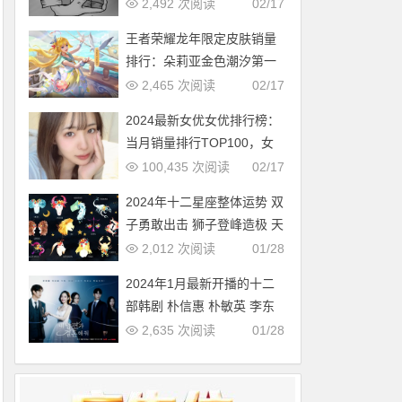
多，中国第几？
2,492 次阅读
02/17
王者荣耀龙年限定皮肤销量
排行：朵莉亚金色潮汐第一
2,465 次阅读
02/17
2024最新女优女优排行榜：
当月销量排行TOP100，女
优新人多多（2024年1月，
100,435 次阅读
02/17
持续更新）
2024年十二星座整体运势 双
子勇敢出击 狮子登峰造极 天
蝎适者生存 摩羯脱胎换骨
2,012 次阅读
01/28
2024年1月最新开播的十二
部韩剧 朴信惠 朴敏英 李东
旭新剧必追
2,635 次阅读
01/28