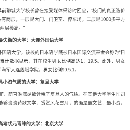
，早前聊城大学校长曾在接受媒体采访时回应，“校门的真正造价
共有两层，一层是大门、门卫室、停车场，二层是1000多平方
两层楼高。”
最失衡的大学：
大连外国语大学
外国语大学，该校的日本语学院被日本国际交流基金会称为“日
累计数据显示，其在校生男女比例高达1：19.5。此外，男女
军大连舰艇学院，男女比例99.5:1。
具小资气质的大学
：复旦大学
校训”，简直淋漓尽致诠释了复旦人的气质。在其他大学学生忙司
还能够谈谈诗歌文学，赏赏风花雪月，的确是最文艺，最小资，
高考状元青睐的大学：
北京大学