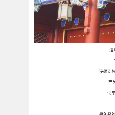
这
没想到
而美
快
最年轻