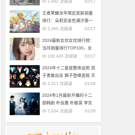
多，中国第几？
2,492 次阅读
02/17
王者荣耀龙年限定皮肤销量
排行：朵莉亚金色潮汐第一
2,465 次阅读
02/17
2024最新女优女优排行榜：
当月销量排行TOP100，女
优新人多多（2024年1月，
100,420 次阅读
02/17
持续更新）
2024年十二星座整体运势 双
子勇敢出击 狮子登峰造极 天
蝎适者生存 摩羯脱胎换骨
2,011 次阅读
01/28
2024年1月最新开播的十二
部韩剧 朴信惠 朴敏英 李东
旭新剧必追
2,634 次阅读
01/28