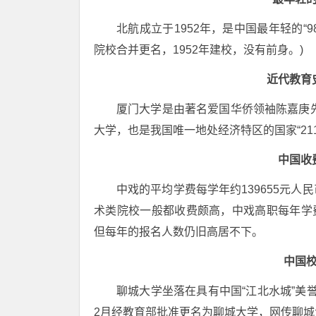
北航成立于1952年，是中国最年轻的“
院校合并更名，1952年建校，没有前身。)
近代教育
厦门大学是由著名爱国华侨领袖陈嘉庚先
大学，也是我国唯一地处经济特区的国家“211
中国收
中戏的平均学费每学年约139655元
术类院校一般都收费颇高，中戏高职每年学费
但每年的报名人数仍旧高居不下。
中国
聊城大学坐落在具有中国“江北水城”美誉
2月经教育部批准更名为聊城大学，网传聊城