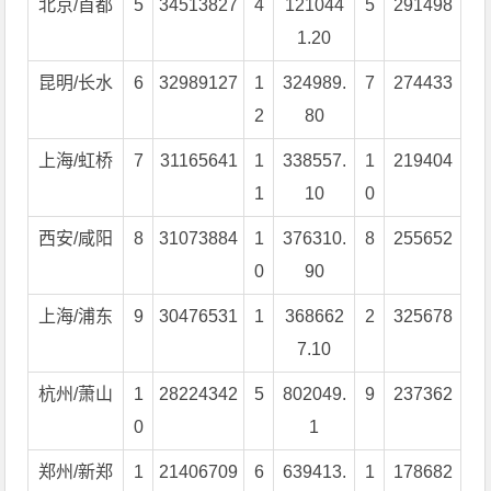
北京/首都
5
34513827
4
121044
5
291498
1.20
昆明/长水
6
32989127
1
324989.
7
274433
2
80
上海/虹桥
7
31165641
1
338557.
1
219404
1
10
0
西安/咸阳
8
31073884
1
376310.
8
255652
0
90
上海/浦东
9
30476531
1
368662
2
325678
7.10
杭州/萧山
1
28224342
5
802049.
9
237362
0
1
郑州/新郑
1
21406709
6
639413.
1
178682