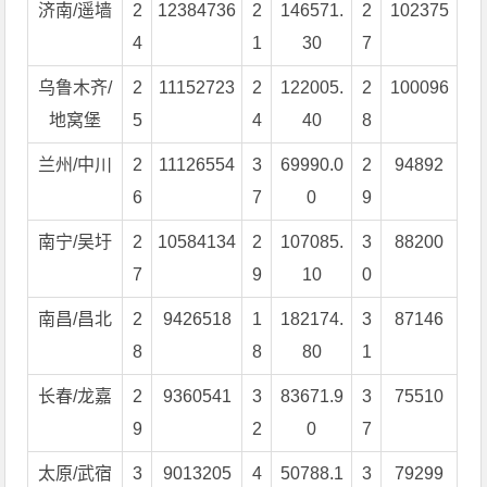
济南/遥墙
2
12384736
2
146571.
2
102375
4
1
30
7
乌鲁木齐/
2
11152723
2
122005.
2
100096
地窝堡
5
4
40
8
兰州/中川
2
11126554
3
69990.0
2
94892
6
7
0
9
南宁/吴圩
2
10584134
2
107085.
3
88200
7
9
10
0
南昌/昌北
2
9426518
1
182174.
3
87146
8
8
80
1
长春/龙嘉
2
9360541
3
83671.9
3
75510
9
2
0
7
太原/武宿
3
9013205
4
50788.1
3
79299