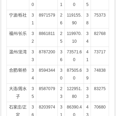
0
1
0
5
宁波/栎社
3
8971579
2
119155.
3
75373
1
6
90
8
福州/长乐
3
8861811
2
119970.
3
82768
2
5
10
4
温州/龙湾
3
8787200
3
73571.6
4
73717
3
6
0
1
合肥/新桥
3
8594344
3
87505.6
3
74838
4
0
0
9
大连/周水
3
8587079
2
122951.
3
83275
子
5
3
80
3
石家庄/正
3
8203974
3
86390.4
4
70680
定
6
1
0
3