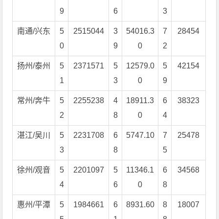
9
6
3
南通/兴东
5
2515044
3
54016.3
7
28454
0
9
0
2
扬州/泰州
5
2371571
5
12579.0
5
42154
1
3
0
9
常州/奔牛
5
2255238
4
18911.3
6
38323
2
8
0
4
湛江/吴川
5
2231708
6
5747.10
7
25478
3
8
5
徐州/观音
5
2201097
5
11346.1
6
34568
4
6
0
8
惠州/平潭
5
1984661
6
8931.60
8
18007