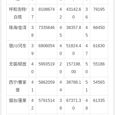
呼和浩特/
3
8108674
4
43142.6
3
79195
白塔
7
2
0
6
珠海/金湾
3
7335646
4
38357.8
4
66450
8
5
5
银川/河东
3
6906054
4
51824.4
4
61630
9
0
0
7
无锡/硕放
4
5993519
2
157198.
5
55186
0
0
00
0
西宁/曹家
4
5862059
4
38788.1
5
54565
堡
1
4
1
烟台/蓬莱
4
5791514
3
67371.3
4
61335
2
8
0
8