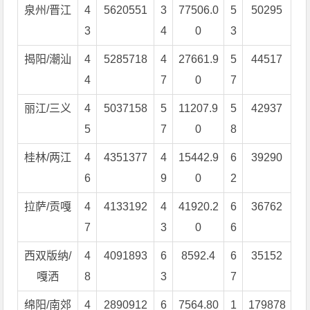
泉州/晋江
4
5620551
3
77506.0
5
50295
3
4
0
3
揭阳/潮汕
4
5285718
4
27661.9
5
44517
4
7
0
7
丽江/三义
4
5037158
5
11207.9
5
42937
5
7
0
8
桂林/两江
4
4351377
4
15442.9
6
39290
6
9
0
2
拉萨/贡嘎
4
4133192
4
41920.2
6
36762
7
3
0
6
西双版纳/
4
4091893
6
8592.4
6
35152
嘎洒
8
3
7
绵阳/南郊
4
2890912
6
7564.80
1
179878