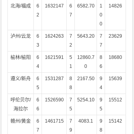
北海/福成
6
1632147
6
6582.70
1
14826
2
7
0
0
泸州/云龙
6
1624263
7
5643.20
7
23629
3
2
7
榆林/榆阳
6
1621591
5
12860.7
8
18680
4
1
0
6
遵义/新舟
6
1531287
8
2167.50
9
15639
5
8
4
呼伦贝尔/
6
1526590
7
5254.10
9
15512
海拉尔
6
5
5
赣州/黄金
6
1461715
7
4083.1
9
15142
7
9
8