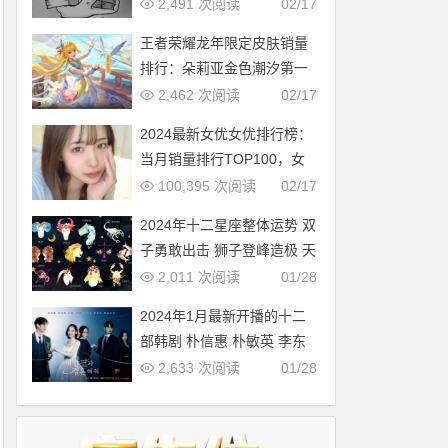
多，中国第几？
2,491 次阅读
02/17
王者荣耀龙年限定皮肤销量
排行：朵莉亚金色潮汐第一
2,462 次阅读
02/17
2024最新女优女优排行榜：
当月销量排行TOP100，女
优新人多多（2024年1月，
100,395 次阅读
02/17
持续更新）
2024年十二星座整体运势 双
子勇敢出击 狮子登峰造极 天
蝎适者生存 摩羯脱胎换骨
2,011 次阅读
01/28
2024年1月最新开播的十二
部韩剧 朴信惠 朴敏英 李东
旭新剧必追
2,633 次阅读
01/28