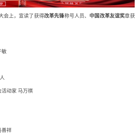
大会上，宣读了获得
改革先锋
称号人员、
中国改革友谊奖
章获
于敏
头人
活动家 马万祺
马善祥