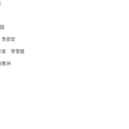
生
保国
 李彦宏
术家 李雪健
杨善洲