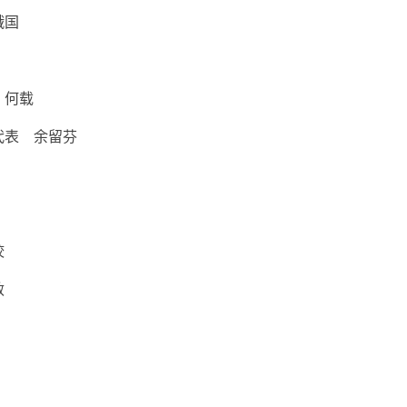
娥国
 何载
代表 余留芬
姣
敏