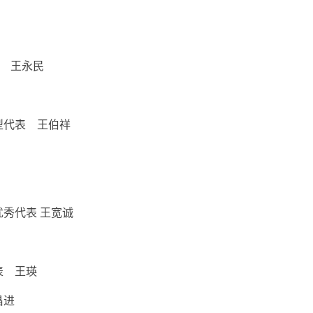
者 王永民
型代表 王伯祥
秀代表 王宽诚
表 王瑛
昌进