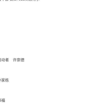
推动者 许崇德
孙家栋
书福