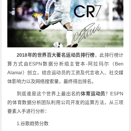
2018年的世界百大著名运动员排行榜
，此排行榜计
算方式由ESPN数据分析组主管本-阿拉玛尔（Ben
Alamar）创立，结合运动员的工资及代言收入、社交媒
体影响力以及网络搜索量，最终得出排名。
到底谁是这个世界上最出名的
体育运动员
？ESPN
的体育数据分析团队利用公司开发的运算方法，从三项
要素入手进行分析：
1.谷歌趋势分数