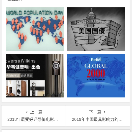
上一篇
下一篇
2018年最受好评恐怖电影TOP10排行榜
2019年中国最具影响力的50位商界领袖（附完整榜单）