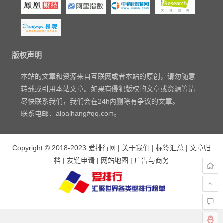
版权声明
本站的文章和资源来自互联网或者本站的原创，请勿随意
转载或引用本站文章。如果有侵犯版权的文章或资源等请
尽快联系我们，我们会在24h内删除有争议的文章。
联系电邮：aipaihang#qq.com。
Copyright © 2018-2023
爱排行网
|
关于我们
|
标签汇总
|
文章归
档
|
友链申请
|
网站地图
|
广告与商务