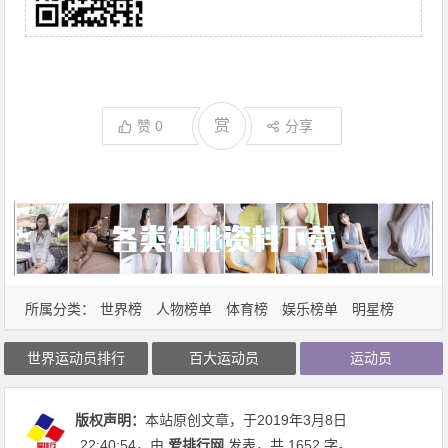
赏
赞
0
分享
所属分类：
世界榜
人物榜单
体育榜
娱乐榜单
明星榜
世界运动员排行
百大运动员
运动员
版权声明：
本站原创文章，于2019年3月8日
22:40:54
，由
爱排行网
发表，共 1652 字。