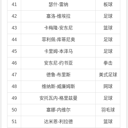
41
瑟什-雷纳
板球
42
塞洛-维埃拉
足球
43
卡梅隆-安东尼
篮球
44
菲利佩-库蒂尼奥
足球
45
卡里姆-本泽马
足球
46
安东尼-约书亚
拳击
47
德鲁-布里斯
美式足球
48
维纳斯-威廉姆斯
网球
49
安托瓦内-格里兹曼
足球
50
塞娜-内维尔
羽毛球
51
达米恩-利拉德
篮球