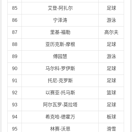
85
艾登-阿扎尔
足球
86
宁泽涛
游泳
87
里基-福勒
高尔夫
88
亚历克斯-摩根
足球
89
傅园慧
游泳
90
马尔科-罗伊斯
足球
91
托尼-克罗斯
足球
92
以赛亚-托马斯
篮球
93
阿尔瓦罗-莫拉塔
足球
94
希克哈-德霍万
板球
95
林赛-沃恩
滑雪