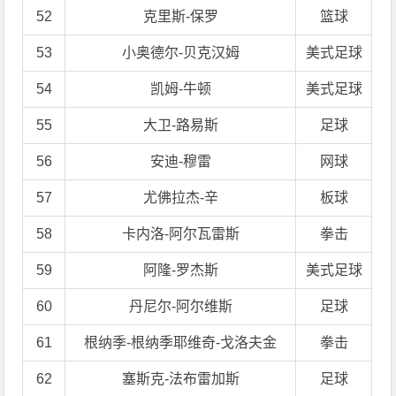
52
克里斯-保罗
篮球
53
小奥德尔-贝克汉姆
美式足球
54
凯姆-牛顿
美式足球
55
大卫-路易斯
足球
56
安迪-穆雷
网球
57
尤佛拉杰-辛
板球
58
卡内洛-阿尔瓦雷斯
拳击
59
阿隆-罗杰斯
美式足球
60
丹尼尔-阿尔维斯
足球
61
根纳季-根纳季耶维奇-戈洛夫金
拳击
62
塞斯克-法布雷加斯
足球