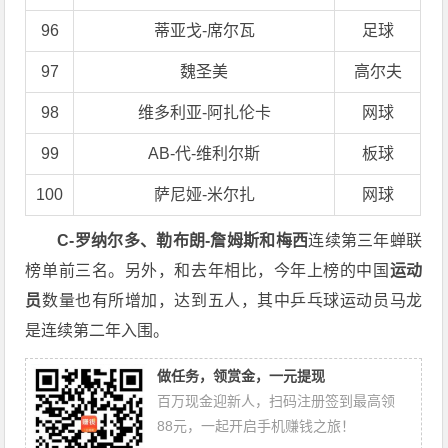
96
蒂亚戈-席尔瓦
足球
97
魏圣美
高尔夫
98
维多利亚-阿扎伦卡
网球
99
AB-代-维利尔斯
板球
100
萨尼娅-米尔扎
网球
C-罗纳尔多、勒布朗-詹姆斯和梅西
连续第三年蝉联
榜单前三名。另外，和去年相比，今年上榜的中国
运动
员
数量也有所增加，达到五人，其中乒乓球运动员马龙
是连续第二年入围。
做任务，领赏金，一元提现
百万现金迎新人，扫码注册签到最高领
88元，一起开启手机赚钱之旅！