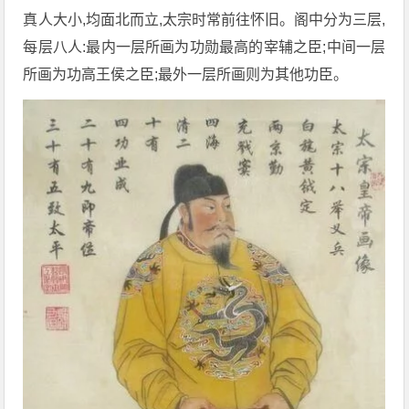
真人大小,均面北而立,太宗时常前往怀旧。阁中分为三层,
每层八人:最内一层所画为功勋最高的宰辅之臣;中间一层
所画为功高王侯之臣;最外一层所画则为其他功臣。