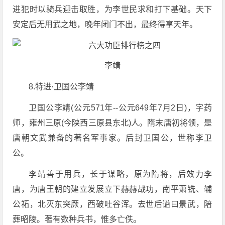
进犯时以骑兵迎击取胜，为李世民求和打下基础。天下
安定后无用武之地，晚年闭门不出，最终得享天年。
李靖
8.特进·卫国公李靖
卫国公李靖(公元571年--公元649年7月2日)，字药
师，雍州三原(今陕西三原县东北)人。隋末唐初将领，是
唐朝文武兼备的著名军事家。后封卫国公，世称李卫
公。
李靖善于用兵，长于谋略，原为隋将，后效力李
唐，为唐王朝的建立发展立下赫赫战功，南平萧铣、辅
公祏，北灭东突厥，西破吐谷浑。去世后谥曰景武，陪
葬昭陵。著有数种兵书，惟多亡佚。