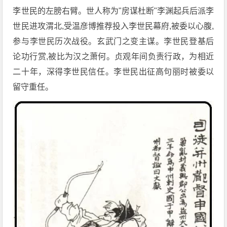
李世民的左膀右臂。世人称为"房谋杜断"李渊起兵后派李
世民进攻渭北,受温彦博推荐投入李世民幕府,被委以心腹,
参与李世民历次战役。玄武门之变主谋。李世民登基后
论功行赏,被比为汉之萧何。贞观年间负责行政，为相近
二十年，深得李世民信任。李世民出征高句丽时被委以
留守重任。