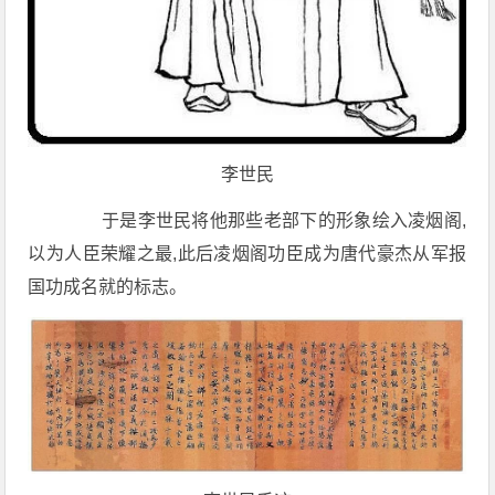
李世民
于是李世民将他那些老部下的形象绘入凌烟阁,
以为人臣荣耀之最,此后凌烟阁功臣成为唐代豪杰从军报
国功成名就的标志。