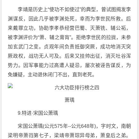
李靖是历史上“使功不如使过”的典型，曾试图揭发李
渊谋反，因此几乎被李渊处死，幸而为李世民所救。后
来戴罪立功，协助李孝恭经营巴蜀、灭萧铣、辅公祏，
被李渊评价为“萧、辅之膏肓”。拒绝李世民的拉拢，未参
加玄武门之变。贞观年间负责抵御突厥，成功地消灭突
厥政权，战功无人可及。后来又挂帅出征，消灭吐谷浑
势力。因军事能力过高遭人疑忌，屡次被诬告谋反，为
免嫌疑，主动退休闭门不出，直到老死。
萧瑀
9.特进·宋国公萧瑀
宋国公萧瑀(公元575年--公元648年)，字时文，南朝
梁明帝萧岿第七子，梁靖帝萧琮异母弟，萧皇后之弟。