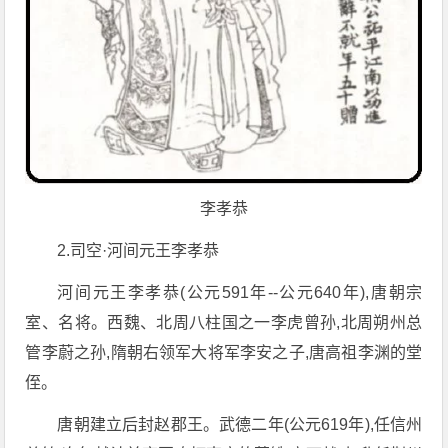
李孝恭
2.司空·河间元王李孝恭
河间元王李孝恭(公元591年--公元640年),唐朝宗
室、名将。西魏、北周八柱国之一李虎曾孙,北周朔州总
管李蔚之孙,隋朝右领军大将军李安之子,唐高祖李渊的堂
侄。
唐朝建立后封赵郡王。武德二年(公元619年),任信州