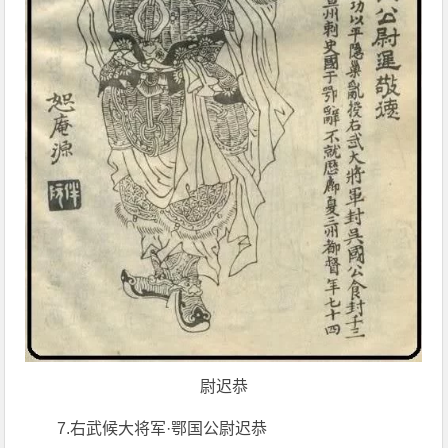
尉迟恭
7.右武候大将军·鄂国公尉迟恭