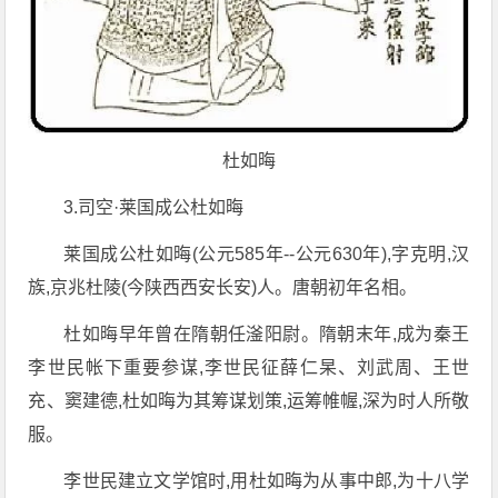
杜如晦
3.司空·莱国成公杜如晦
莱国成公杜如晦(公元585年--公元630年),字克明,汉
族,京兆杜陵(今陕西西安长安)人。唐朝初年名相。
杜如晦早年曾在隋朝任滏阳尉。隋朝末年,成为秦王
李世民帐下重要参谋,李世民征薛仁杲、刘武周、王世
充、窦建德,杜如晦为其筹谋划策,运筹帷幄,深为时人所敬
服。
李世民建立文学馆时,用杜如晦为从事中郎,为十八学