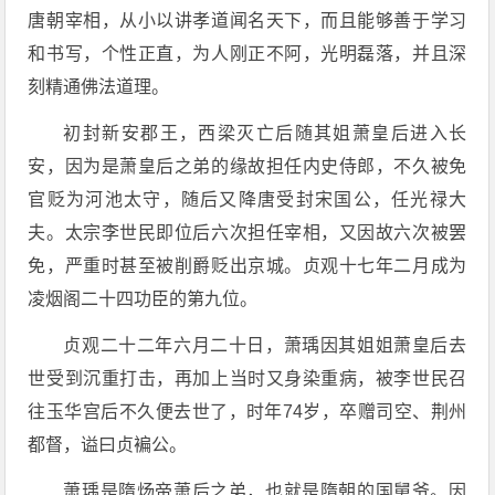
唐朝宰相，从小以讲孝道闻名天下，而且能够善于学习
和书写，个性正直，为人刚正不阿，光明磊落，并且深
刻精通佛法道理。
初封新安郡王，西梁灭亡后随其姐萧皇后进入长
安，因为是萧皇后之弟的缘故担任内史侍郎，不久被免
官贬为河池太守，随后又降唐受封宋国公，任光禄大
夫。太宗李世民即位后六次担任宰相，又因故六次被罢
免，严重时甚至被削爵贬出京城。贞观十七年二月成为
凌烟阁二十四功臣的第九位。
贞观二十二年六月二十日，萧瑀因其姐姐萧皇后去
世受到沉重打击，再加上当时又身染重病，被李世民召
往玉华宫后不久便去世了，时年74岁，卒赠司空、荆州
都督，谥曰贞褊公。
萧瑀是隋炀帝萧后之弟，也就是隋朝的国舅爷。因