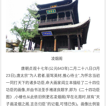
凌烟阁
唐朝贞观十七年(公元643年)二月二十八日(3月
23日),唐太宗"为人君者,驱驾英材,推心待士",为怀念当初
一同打天下的诸多功臣,命大画家阎立本描绘了二十四位
功臣的画像,并由书法圣手褚遂良题字,即为《二十四功臣
图》,小楼也从此依旧例更名凌烟阁(早在北周时,就有"天
子画凌烟之阁,言念归臣"的记载,可惜已佚)。画像比例皆