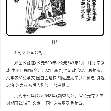
魏征
4.司空·郑国公魏征
郑国公魏征(公元580年--公元643年2月11日),字玄
成,生于巨鹿郡(今河北省巨鹿县)唐朝政治家、思想家、
文学家和史学家,因直言进谏,辅佐唐太宗共同创建"贞观
之治"的大业,被后人称为"一代名相"。
贞观十七年(公元643年),魏徵病死。官至光禄大夫,
封郑国公,谥号"文贞"。同年入凌烟阁,列第四。