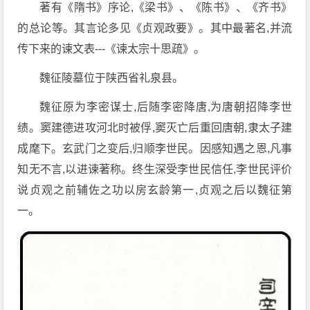
著有《隋书》序论,《梁书》、《陈书》、《齐书》
的总论等。其言论多见《贞观政要》。其中最著名,并流
传下来的谏文表---《谏太宗十思疏》。
魏征陵墓位于陕西省礼泉县。
魏征原为李密谋士,后随李密降唐,为唐朝招降李世
绩。窦建德进攻河北时被俘,窦灭亡后重回唐朝,隶太子建
成麾下。玄武门之变后,归顺李世民。因感知遇之恩,凡事
知无不言,以进谏著称。终生深受李世民信任,李世民评价
说贞观之前辅佐之功以房玄龄第一,贞观之后以魏征第
一。