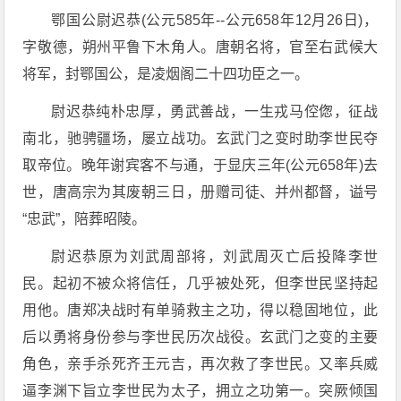
鄂国公尉迟恭(公元585年--公元658年12月26日)，
字敬德，朔州平鲁下木角人。唐朝名将，官至右武候大
将军，封鄂国公，是凌烟阁二十四功臣之一。
尉迟恭纯朴忠厚，勇武善战，一生戎马倥偬，征战
南北，驰骋疆场，屡立战功。玄武门之变时助李世民夺
取帝位。晚年谢宾客不与通，于显庆三年(公元658年)去
世，唐高宗为其废朝三日，册赠司徒、并州都督，谥号
“忠武”，陪葬昭陵。
尉迟恭原为刘武周部将，刘武周灭亡后投降李世
民。起初不被众将信任，几乎被处死，但李世民坚持起
用他。唐郑决战时有单骑救主之功，得以稳固地位，此
后以勇将身份参与李世民历次战役。玄武门之变的主要
角色，亲手杀死齐王元吉，再次救了李世民。又率兵威
逼李渊下旨立李世民为太子，拥立之功第一。突厥倾国