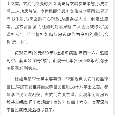
士之首。玄武门之变时,杜如晦与房玄龄参与策划,事成之
后,二人功居首位。李世民即位后,杜如晦获封蔡国公,累迁
尚书仆射,与房玄龄同心辅政,为唐选拔人才、制定法度
等。房玄龄善谋,而杜如晦处事果断,二人因此被称为"房
谋杜断"。后世将杜如晦与房玄龄作为良相的典范,合
称"房、杜"。
贞观四年(公元630年),杜如晦病逝,年四十六。追赠
司空、蔡国公,谥号"成"。贞观十七年(公元643年)绘像于
凌烟阁,位列第三。
杜如晦是李世民主要幕僚。李渊攻克长安时投靠李
世民,得房玄龄推荐而受李世民重用,为十八学士之首。参
与李世民历次战役。玄武门之变主谋。贞观年间与房玄
龄共掌朝政,但于贞观四年病故,年仅四十六岁。其死深为
李世民痛惜,死后极尽哀荣。