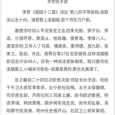
李世民手迹
李贺《南园十三首》诗云"男儿何不带吴钩,收取
关山五十州。请君暂上凌烟阁,若个书生万户侯。
唐德宗时加入平定安史之乱的李光弼、郭子仪、李
适、仆固怀恩、郭英乂、柏良器、侯希逸、李绛八人。
唐宣宗时,又补入了马周、褚遂良、娄师德、张九龄、张
柬之、张巡、许远、南霁云等17位名臣宿将,这样凌烟阁
前后总计达49人。还有一种说法是鱼朝恩、程元振也在
凌烟阁上,小编未可知也--如果是真的,那也太离谱了。
总之最初二十四位功臣依次是:司徒长孙无忌、检校
千牛卫大将军李孝恭、左仆射杜如晦、太子太保魏徵、
司空房玄龄、开府仪同三司高士廉、尚书尉迟敬德、特
进李靖、特进萧瑀、颇炉将军段志玄、尚书刘弘基、洛
阳郡守屈突通、荆州长史殷开山、右武卫上将军柴绍、