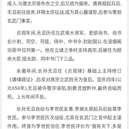
成人,与唐太宗是布衣之交,后又结为姻亲。唐高祖起兵后,
无忌前往投奔,并随太宗征战,成为其心腹谋臣,后参与策划
玄武门事变。
贞观年间,无忌历任左武侯大将军、吏部尚书、尚书
右仆射、司空、司徒、侍中、中书令,封赵国公,在凌烟阁
功臣中位列第一。他在立储之争时支持高宗,后被任为顾
命大臣,授太尉、同中书门下三品。
永徽年间,长孙无忌在《贞观律》基础上主持修订
《唐律疏议》,后反对高宗立武则天为皇后。显庆四年(公
元659年),无忌被许敬宗诬陷,削爵流放黔州,最终自缢而
死。上元年间平反。
长孙无忌自幼与李世民友善,李渊太原起兵后投靠李
世民。参与李世民历次战役,尤其在玄武门之变中起主谋
作用。终身为李世民信任,李世民评价为"我有天下,多是