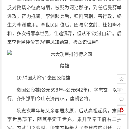
反对隋炀帝征高句丽，被贬为河池郡守，到任后受薛举
进攻，奋力抵御。李渊起兵后，归附唐朝，善行政，终
生为李渊重用。李世民即位后，因与房玄龄、杜如晦不
和，多次得罪李世民，仕途沉浮，但从不“改过自新”。后
来李世民评价其为“疾风知劲草，板荡识诚臣”。
段雄
10.辅国大将军·褒国公段雄
褒国公段雄(公元598年--公元642年)，字志玄，以字
行，齐州邹平(今山东济南)人，唐朝名将。
段志玄早年与父亲客居太原，后从高祖起兵，隶属
李世民部下，随其平定王世充，累升至秦王府右二护
军。玄武门之变时，段志玄拒绝太子李建成的引诱，扶