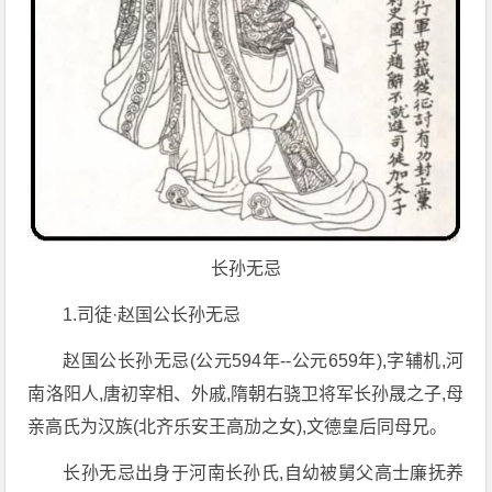
长孙无忌
1.司徒·赵国公长孙无忌
赵国公长孙无忌(公元594年--公元659年),字辅机,河
南洛阳人,唐初宰相、外戚,隋朝右骁卫将军长孙晟之子,母
亲高氏为汉族(北齐乐安王高劢之女),文德皇后同母兄。
长孙无忌出身于河南长孙氏,自幼被舅父高士廉抚养