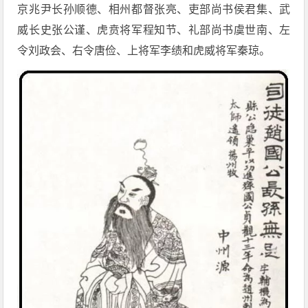
京兆尹长孙顺德、相州都督张亮、吏部尚书侯君集、武
威长史张公谨、虎贲将军程知节、礼部尚书虞世南、左
令刘政会、右令唐俭、上将军李绩和虎威将军秦琼。