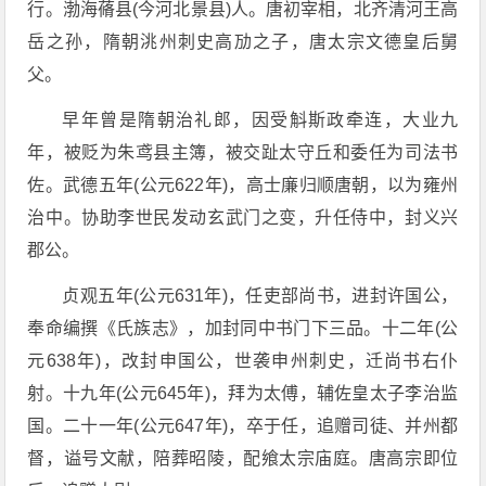
行。渤海蓨县(今河北景县)人。唐初宰相，北齐清河王高
岳之孙，隋朝洮州刺史高劢之子，唐太宗文德皇后舅
父。
早年曾是隋朝治礼郎，因受斛斯政牵连，大业九
年，被贬为朱鸢县主簿，被交趾太守丘和委任为司法书
佐。武德五年(公元622年)，高士廉归顺唐朝，以为雍州
治中。协助李世民发动玄武门之变，升任侍中，封义兴
郡公。
贞观五年(公元631年)，任吏部尚书，进封许国公，
奉命编撰《氏族志》，加封同中书门下三品。十二年(公
元638年)，改封申国公，世袭申州刺史，迁尚书右仆
射。十九年(公元645年)，拜为太傅，辅佐皇太子李治监
国。二十一年(公元647年)，卒于任，追赠司徒、并州都
督，谥号文献，陪葬昭陵，配飨太宗庙庭。唐高宗即位