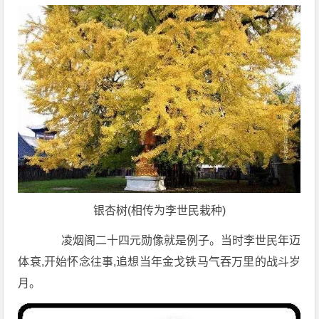
银杏树(相传为李世民栽种)
凌烟阁二十四元勋像就是例子。当时李世民年迈
体衰,开始怀念往事,追想当年金戈铁马气吞万里的战斗岁
月。