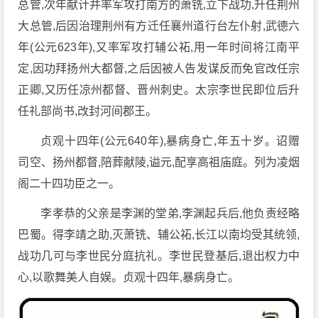
总管,次年献计并率军攻打南方的萧铣,立下战功,升任荆州
大总管,后因治理荆州有方迁任襄州道行台左仆射,武德六
年(公元623年),又率军攻打辅公祏,用一年时间将江南平
定,因功拜扬州大都督,之后因被人告发谋反而免官改任宗
正卿,又历任凉州都督、晋州刺史。太宗李世民即位后升
任礼部尚书,改封河间郡王。
贞观十四年(公元640年),暴病身亡,年五十岁。诏赠
司空、扬州都督,陪葬献陵,谥元,配享高祖庙庭。列为凌烟
阁二十四功臣之一。
李孝恭的父亲是李渊的堂弟,李渊起兵后,他负责经略
巴蜀。得李靖之助,灭萧铣、辅公祏,长江以南均受其统领,
战功几可与李世民分庭抗礼。李世民登基后,退出权力中
心,以歌舞美人自娱。贞观十四年,暴病身亡。