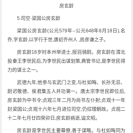
房玄龄
5.司空·梁国公房玄龄
梁国公房玄龄(公元579年--公元648年8月18日),名
乔,字玄龄,以字行于世,唐初齐州人 ,房彦谦之子。
房玄龄18岁时本州举进士,授羽骑尉。房玄龄在渭北
投秦王李世民后,为李世民出谋划策,典管书记,是李世民得
力的谋士之一。
武德九年,他参与玄武门之变,与杜如晦、长孙无忌、
尉迟敬德、侯君集五人并功第一。唐太宗李世民即位后,
房玄龄为中书令;贞观三年二月为尚书左仆射;贞观十一年
封梁国公;贞观十六年七月进位司空,仍综理朝政。贞观二
十二年七月廿四癸卯日,房玄龄病逝,谥文昭。
房玄龄是李世民主要幕僚,善于谋略。与杜如晦同为