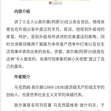
内容介绍
讲了小主人公高尔基(阿廖沙)在父亲去世后，随母亲
寄住在外祖父家中度过的岁月。其间，他得到外祖母的
疼爱、呵护，受到外祖母所讲述的优美童话的熏陶，同
时也亲眼目睹两个舅舅为争夺家产而争吵打架以及在生
活琐事中表现出来的自私、贪婪。高尔基(阿廖沙)就是在
这种"令人窒息的、充满可怕景象的狭小天地里"度过了自
己的童年。
作者简介
马克西姆·高尔基(1868-1936)是苏联无产阶级文学的
创始人，也是世界社会主义文学的卓越代表。
高尔基原名阿列克塞·马克西莫维奇·彼什科夫，于