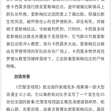
使卡西莫多强行掳走爱斯梅拉达，途中被福比斯骑兵上
尉队长所救，爱斯梅拉达因而爱上了福比斯。但福比斯
生性风流，被怀恨在心的克罗德刺杀，却没有死，并嫁
祸于爱斯梅拉达，令她被判死刑，行刑时，卡西莫多将
爱斯梅拉达救走并藏身于圣母院中，乞丐群众为救爱斯
美拉达而冲入教堂，误与卡西莫多大战，爱斯梅拉达被
由克罗德带领的军队绞杀在广场上，卡西莫多愤然将克
罗德从教堂顶楼摔落地下，之后抚着爱斯梅拉达的尸体
殉情。
创造背景
《巴黎圣母院》是法国作家维克多·雨果第一部大型
浪漫主义小说。它以离奇和对比手法写了一个发生在15
世纪法国的故事:巴黎圣母院副主教克洛德道貌岸然、蛇
蝎心肠，先爱后恨，迫害吉普赛女郎爱斯梅拉达。面目