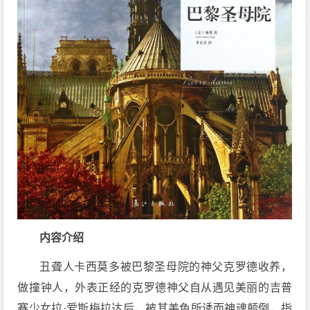
内容介绍
丑聋人卡西莫多被巴黎圣母院的神父克罗德收养，
做撞钟人，外表正经的克罗德神父自从遇见美丽的吉普
赛少女拉·爱斯梅拉达后，被其美色所诱而神魂颠倒，指