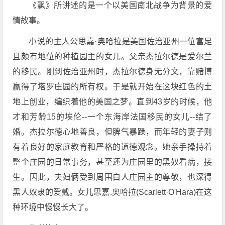
《飘》所讲述的是一个以美国南北战争为背景的爱
情故事。
小说的主人公思嘉·奥哈拉是美国佐治亚州一位富足
且颇有地位的种植园主的女儿。父亲杰拉尔德是爱尔兰
的移民。刚到佐治亚州时，杰拉尔德身无分文，靠赌博
赢得了塔罗庄园的所有权。于是就开始在这块红色的土
地上创业，编织着他的美国之梦。直到43岁的时候，他
才和芳龄15的埃伦--一个东海岸法国移民的女儿--结了
婚。杰拉尔德心地善良，但脾气暴躁，而年轻的妻子则
有着良好的家庭教育和严格的道德观念。她亲手操持着
整个庄园的日常事务，甚至还为庄园里的黑奴看病，接
生。因此，夫妇俩受到周围白人庄园主的尊敬，也深得
黑人奴隶的爱戴。女儿思嘉.奥哈拉(Scarlett·O'Hara)在这
种环境中慢慢长大了。