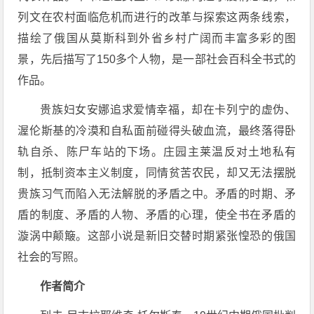
列文在农村面临危机而进行的改革与探索这两条线索，
描绘了俄国从莫斯科到外省乡村广阔而丰富多彩的图
景，先后描写了150多个人物，是一部社会百科全书式的
作品。
贵族妇女安娜追求爱情幸福，却在卡列宁的虚伪、
渥伦斯基的冷漠和自私面前碰得头破血流，最终落得卧
轨自杀、陈尸车站的下场。庄园主莱温反对土地私有
制，抵制资本主义制度，同情贫苦农民，却又无法摆脱
贵族习气而陷入无法解脱的矛盾之中。矛盾的时期、矛
盾的制度、矛盾的人物、矛盾的心理，使全书在矛盾的
漩涡中颠簸。这部小说是新旧交替时期紧张惶恐的俄国
社会的写照。
作者简介