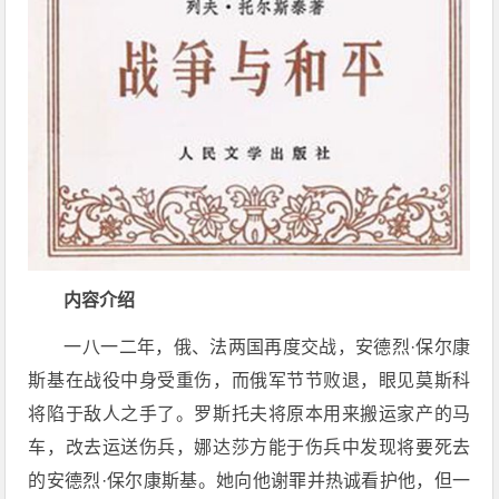
内容介绍
一八一二年，俄、法两国再度交战，安德烈·保尔康
斯基在战役中身受重伤，而俄军节节败退，眼见莫斯科
将陷于敌人之手了。罗斯托夫将原本用来搬运家产的马
车，改去运送伤兵，娜达莎方能于伤兵中发现将要死去
的安德烈·保尔康斯基。她向他谢罪并热诚看护他，但一