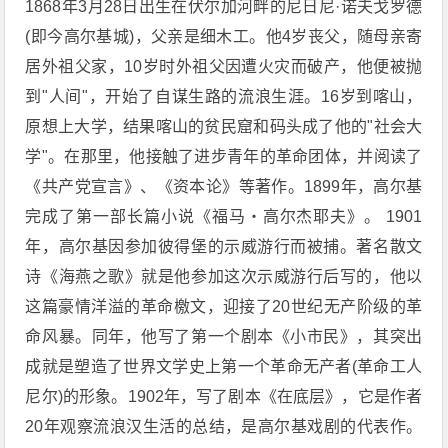
1868年3月28日出生在伏尔加河畔的尼日尼·诺夫戈罗德
(即今高尔基城)，父亲是细木工。他4岁丧父，随母亲寄
居外祖父家，10岁时外祖父因遭火灾而破产，他便被抛
到"人间"，开始了自谋生路的流浪生涯。16岁到喀山，
原想上大学，结果喀山的贫民窟和码头成了他的"社会大
学"。在那里，他接触了进步青年的革命团体，并阅读了
《共产党宣言》、《资本论》等著作。1899年，高尔基
完成了第一部长篇小说《福马・高尔杰耶夫》。 1901
年，高尔基因参加彼得堡的示威游行而被捕。著名散文
诗《海燕之歌》就是他参加这次示威游行后写的，他以
这篇豪情洋溢的革命檄文，迎接了20世纪无产阶级的革
命风暴。同年，他写了第一个剧本《小市民》，其突出
成就是塑造了世界文学史上第一个革命无产者(革命工人
尼尔)的形象。1902年，写了剧本《在底层》，它是作者
20年观察流浪汉生活的总结，是高尔基戏剧的代表作。