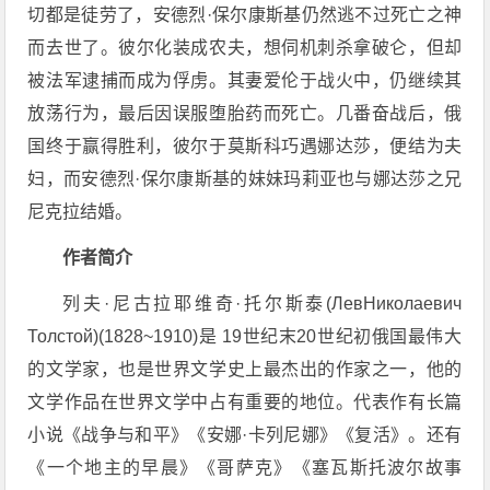
切都是徒劳了，安德烈·保尔康斯基仍然逃不过死亡之神
而去世了。彼尔化装成农夫，想伺机刺杀拿破仑，但却
被法军逮捕而成为俘虏。其妻爱伦于战火中，仍继续其
放荡行为，最后因误服堕胎药而死亡。几番奋战后，俄
国终于赢得胜利，彼尔于莫斯科巧遇娜达莎，便结为夫
妇，而安德烈·保尔康斯基的妹妹玛莉亚也与娜达莎之兄
尼克拉结婚。
作者简介
列夫·尼古拉耶维奇·托尔斯泰(ЛевНиколаевич
Толстой)(1828~1910)是 19世纪末20世纪初俄国最伟大
的文学家，也是世界文学史上最杰出的作家之一，他的
文学作品在世界文学中占有重要的地位。代表作有长篇
小说《战争与和平》《安娜·卡列尼娜》《复活》。还有
《一个地主的早晨》《哥萨克》《塞瓦斯托波尔故事