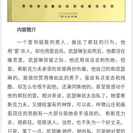
内容简介
一个爱到极致的男人，做出了疯狂的行为。他
用"爱"杀人，却也用爱自杀。凯瑟琳生前死后，他都活在
痛苦里。凯瑟琳弥留之际，他还用说话去刺伤她。但
是，希斯克力夫承受的却是两份伤痛，他自己的和凯瑟
琳的。我很欣赏用情如此的男子。虽说有点变态和残
酷，却怎么也恨不起他。还满同情他的。甚至很感动于
他的疯狂的爱。相对来说，凯瑟琳就太自私了。她爱希
斯克力夫，又嫁给富有的林惇，可以说，呼啸山庄和画
眉田庄的悲剧有一大部分是她亲手造就的。 希斯克力
夫，很疯狂。但很迷人。当然，也不失为一个好丈夫。
只是，笨了一点。凯瑟琳:她坏、她自私、可是她对爱的