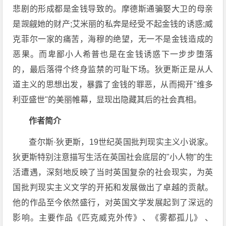
悲剧的形成都是金钱导致的。摩德斯通骗娶大卫的母亲
是觊觎她的财产;艾米丽的私奔是经受不起金钱的诱惑;威
克菲尔一家的痛苦，海穆的绝望，无一不是金钱造成的
恶果。而卑鄙小人希普也是在金钱诱惑下一步步堕落
的，最后落得个终身监禁的可耻下场。狄更斯正是从人
道主义的思想出发，暴露了金钱的罪恶，从而揭开"维多
利亚盛世"的美丽帷幕，显现出隐藏其后的社会真相。
作者简介
查尔斯·狄更斯，19世纪英国批判现实主义小说家。
狄更斯特别注意描写生活在英国社会底层的"小人物"的生
活遭遇，深刻地反映了当时英国复杂的社会现实，为英
国批判现实主义文学的开拓和发展做出了卓越的贡献。
他的作品至今依然盛行，对英国文学发展起到了深远的
影响。主要作品《匹克威克外传》、《雾都孤儿》 、