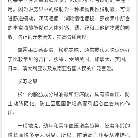
雳果中含有大量的镁元素，也对心脏具有良好的保健作
用。因为霹雳果中的脂肪为一种植物良性脂肪酸，可促
进肠道蠕动，润肠通便，消除慢性便秘。霹雳果中所含
的丰富油酸能促进人体对钙、磷、锌和其他矿物质的吸
收，防止钙元素流失，提高骨质密度。
霹雳果口感柔滑，松脆美味，通常被认为味道远好
于比较常见的杏仁、腰果，受到美国、加拿大、英国、
日本、澳大利亚以及东南亚各国人民的广泛喜爱。
长寿之果
松仁的脂肪成分是油酸和亚麻酸，具有降血压、防
止动脉硬化、防止因胆固醇增高而引起心血管病的作
用。
一般地说，幼年和青年血压增高趋势，随着年龄的
增长而增多更为明显。所以，防治高血压要从娃娃抓