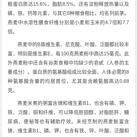
粗蛋白质达15.6%，脂肪8.5%，还有淀粉释放热量以及
磷、铁、钙等元素，与其它8种粮食相比，均名列前茅。
燕麦中水溶性膳食纤维分别是小麦和玉米的4.7倍和7.7
倍。
燕麦中的B族维生素、尼克酸、叶酸、泛酸都比较丰
富，特别是维生素E，每100克燕麦粉中高达15毫克。此
外燕麦粉中还含有谷类食粮中均缺少的皂甙（人参的主
要成分）。蛋白质的氨基酸组成比较全面，人体必需的8
种氨基酸含量的均居首位，尤其是含赖氨酸高达0.68
克。
燕麦米煮的粥富含镁和维生素B1，也含有磷、钾、
铁、泛酸、铜和纤维，可以降低胆固醇，对脂肪肝、糖
尿病、便秘等也有辅助疗效。未经烹制的燕麦麸富含
镁、维生素B1、磷、钾，也含有铁、锌、叶酸、泛酸和