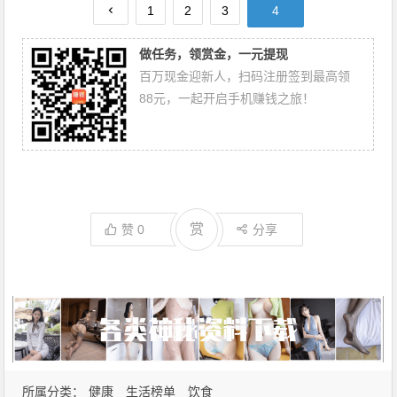
1
2
3
4
做任务，领赏金，一元提现
百万现金迎新人，扫码注册签到最高领
88元，一起开启手机赚钱之旅！
赏
赞
0
分享
所属分类：
健康
生活榜单
饮食