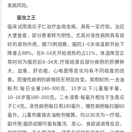
发病风险。
驱虫之王
临床试用南瓜子仁治疗血吸虫病，具有一定疗效。治后
大便复查，部分患者转为阴性。尤其对急性病例具有良
好的退热作用，据73例观察，服药1~5天体温即开始下
降者占89%，在6~14天开始退热的占11%，体温降至正
常时间为服药后6~34天;疗程结束后部分病例的肝脾肿
大、血象、肝功能、心电图等变化均有不同程度的改
善。而慢性病例的病情则无明显改变。常用制剂:一去油
粉剂:每日全量240~300克，10岁以下儿童服半量，
10~16岁服160~200克。二水浸膏:每毫升相当于生南瓜
子仁4克。急性病例每日用180毫升，慢性病例每扫服60
毫升。儿童剂量按去油粉剂推算。均以30天为一疗程。
副作用:服药初期可能有腹泻、恶心、食欲减退等反应，