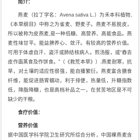
简介：
燕麦（拉丁学名：Avena sativa L.）为禾本科植物,
《本草纲目》中称之为雀麦、野麦子。燕麦不易脱皮，
所以被称为皮燕麦,是一种低糖、高营养、高能食品。燕
麦性味甘平。能益脾养心、敛汗。有较高的营养价值。
可用于体虚自汗、盗汗或肺结核病人。煎汤服，或“舂去
皮作面蒸食及作饼食。”（《救荒本草》）.燕麦耐寒，抗
旱，对土壤的适应性很强，能自播繁衍。燕麦富含膳食
纤维，能促进肠胃蠕动，利于排便，热量低，升糖指数
低，降脂降糖，也是高档补品之一，在贫苦地区是不可
缺少的干粮。
食疗价值：
营养价值
据中国医学科学院卫生研究所综合分析，中国裸燕麦含