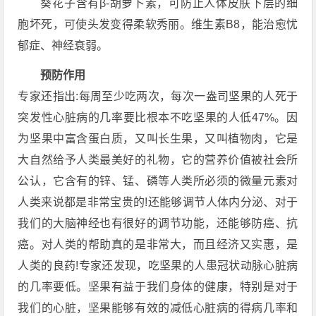
葵花子含有β-胡萝卜素，可防止人体皮肤下层的细
胞坏死，可使头发变得柔软秀丽。维生素B8，能治愈忧
郁症、神经衰弱。
预防作用
专家还指出:每周至少吃两次，每次一盎司坚果的人死于
突发性心脏病的几率要比根本不吃坚果的人低47%。因
为坚果中富含蛋白质，又叫长生果，又叫植物肉，它是
大自然给予人类最美好的礼物，它的营养价值被社会所
公认，它含有的锌、锰、磷等人类所必须的微量元素对
人类来说都是非常宝贵的!还能够调节人体内分泌、对于
我们的大脑神经也有很好的调节功能，还能够防癌、抗
癌。对人类的帮助真的是非常大，而且经济又实惠，是
人类的良药!专家还发现，吃坚果的人患冠状动脉心脏病
的几率要低。坚果有益于我们身体的健康，特别是对于
我们的心脏，坚果能够有效的减低心脏病的得病几率和