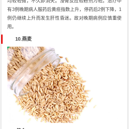
均较轻微，不久即消失。浸膏反应较粉剂为轻。治疗中
有3例晚期病人服药后黄疸指数上升，停药后2例下降，1
例仍继续上升而发生肝性昏迷。故对晚期病例应慎重使
用。
10.燕麦