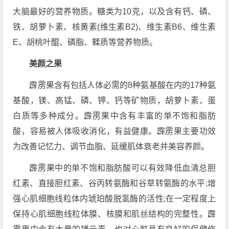
大脑最好的营养物质。糖类为10克，以及含有钙、磷、
铁、胡萝卜素、核黄素(维生素B2)、维生素B6、维生素
E、胡桃叶醌、磷脂、鞣质等营养物质。
美颜之果
霹雳果含有包括人体必需的8种氨基酸在内的17种氨
基酸，镁、高锰、磷、钾、钙等矿物质，胡萝卜素、蛋
白质等多种成分。霹雳果中含有丰富的单不饱和脂肪
酸，容易被人体吸收消化，有益健康。霹雳果主要功效
为改善记忆力、调节血脂、延缓肌体衰老并美容养颜。
霹雳果中的单不饱和脂肪酸可以有效降低血清总胆
红素、直接胆红素、谷丙转氨酶和谷草转氨酶的水平;增
强心肌细胞线粒体内琥珀酸脱氢酶的活性;在一定程度上
保持心肌细胞线粒体膜、核膜和肌丝结构的完整性。霹