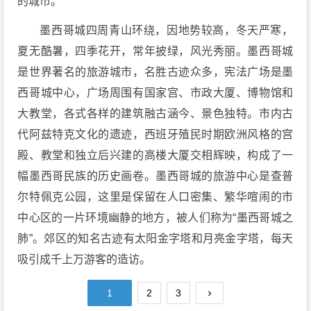
的城市。
墨西哥城四周青山环绕，因地势较高，冬天严寒，
夏无酷暑，四季花开，常年披绿，风光秀丽。墨西哥城
是世界著名的旅游城市，名胜古迹众多，宪法广场是墨
西哥城中心，广场周围有国家宫、市政大厦、博物馆和
大教堂，各式各样的建筑融古涵今、景色独特。市内古
代阿兹特克文化的遗迹，西班牙殖民时期欧洲风格的宫
殿、教堂和独立后兴建的高楼大厦交相辉映，构成了一
幅墨西哥民族的历史画卷。墨西哥城的旅游中心是查普
尔特佩克公园，这里是保留在人口密集、繁华喧闹的市
中心区的一片环境幽静的地方，被人们称为“墨西哥城之
肺”。郊区的知名古迹有太阳金字塔和月亮金字塔，每天
吸引成千上万游客的造访。
1
2
3