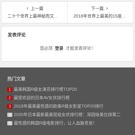
上一篇
下一篇
二十个世界上最神秘而又恐怖的地方
2018年世界上最美的15座岛屿
文章导航
发表评论
您必须
登录
才能发表评论！
热门文章
最美韩国R级女演员排行榜TOP20
1
最受欢迎的日本AV女优排行榜
2
2018年最美最性感的欧美R级女影星TOP20排行
3
2020年日本最新最美现役女优排行榜：深田咏美仅排第二
4
最性感的韩国R级电影排行，让人血脉贲张！
5