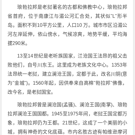
琅勃拉邦是老挝著名的古都和佛教中心，琅勃拉邦
省首府，位于南康江与湄公河汇合处，其状似"L"形半
岛。面积不到10平方公里，人口10 万。城市市区沿湄公
河左岸延伸，依山傍水，气候凉爽，地势平缓，平均海
拔290米。
13至14世纪是老听族国家，㳕沧国王法昂的祖父击
败他们，自号川东王。这里成为老族文化中心。1353年
法昂统一老挝，建立澜沧王国，定都于此，改名川铜(意
为"金城")。1560年起，因供奉来自高棉"勃拉邦"佛像，
改今名，是老挝国宝。
琅勃拉邦曾是澜沧国(孟骚)、澜沧王国(南掌)、琅勃
拉邦澜沧王国国都。1945至1975年间，老挝王国定都万
象，琅勃拉邦仍为王都。21世纪，这成了一个美丽的小
城，拥有神奇的文化底蕴。市内名胜古迹有帕维逊摩诃