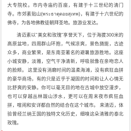
大专院校。市内寺庙约百座，有建于十三世纪的清门
寺。市郊素贴山(พระธาตุดอยสุเทพ)，有建于十六世纪的
佛寺，为各地佛教徒朝拜圣地。旅游业发达。
清迈素以"美女和玫瑰"享誉天下，位于海拔300米的
高原盆地，四周群山环抱，气候凉爽，景色旖旎，古迹
众多，商业繁荣，是东南亚著名的避暑旅游胜地。这座
小城安静，淡雅，空气干净清新，呼吸就像在亲吻恋人
的脸颊。 这里没有消磨时间的温柔海滩，没有疯狂血拼
的豪华商场，有的只是近乎于凝固的时间和让人心情无
比舒爽的安静。你可以毫无目的地在古城中放空漫步，
也可以穿越丛林跋山涉水，更可以在周末夜市疯狂血
拼，喧闹和安详都自然的结合在这个城市。 来清迈，体
验曾经兰纳王国的独特文化历史，细嗅这朵清雅的泰北
玫瑰。