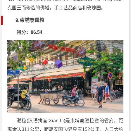
克国王而修造的佛塔，手工艺品商店和玫瑰园。
9.柬埔寨暹粒
得分：86.54
暹粒(汉语拼音:Xian Li)是柬埔寨暹粒省的省府，距
离金边311公里，距离泰国边界只有152公里，人口大约