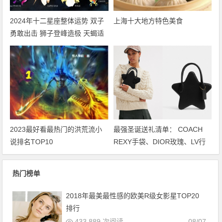
2024年十二星座整体运势 双子
上海十大地方特色美食
勇敢出击 狮子登峰造极 天蝎适
者生存 摩羯脱胎换骨
2023最好看最热门的洪荒流小
最强圣诞送礼清单： COACH
说排名TOP10
REXY手袋、DIOR玫瑰、LV行
李袋… 保证不踩雷
热门榜单
2018年最美最性感的欧美R级女影星TOP20
排行
433,889 次阅读
08/07