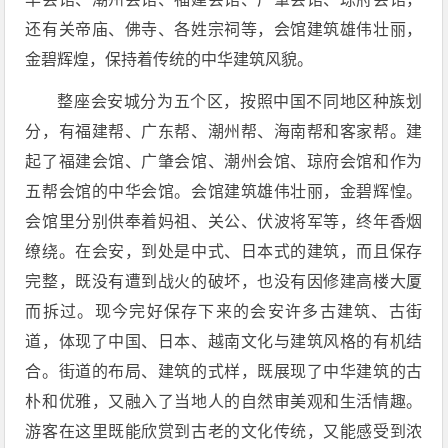
还有关帝庙、佛寺、各姓宗祠等，会馆建筑雄伟壮丽，
金碧辉煌，保持着传统的中华建筑风貌。
整座会安城分为五个区，按照中国不同地区种族划
分，有福建帮、广东帮、潮州帮、海南帮和客家帮。建
起了福建会馆、广肇会馆、潮州会馆、琼府会馆和作为
五帮会馆的中华会馆。会馆建筑雄伟壮丽，金碧辉惶。
会馆里分别供奉着妈祖、关公、伏波将军等，终年香烟
缭绕。在会安，到处是中式、日本式的建筑，而且保存
完整，既没有遭到战火的破坏，也没有因修建高楼大厦
而拆过。现今完好保存下来的会安许多古建筑、古街
道，体现了中国、日本、越南文化与建筑风格的有机结
合。街道的布局、建筑的式样，既展现了中华建筑的古
朴和优雅，又融入了当地人的自然审美观和生活情趣。
游客在这里既能欣赏到古老的文化传统，又能感受到浓