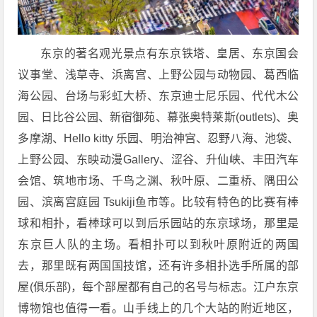
东京的著名观光景点有东京铁塔、皇居、东京国会
议事堂、浅草寺、浜离宫、上野公园与动物园、葛西临
海公园、台场与彩虹大桥、东京迪士尼乐园、代代木公
园、日比谷公园、新宿御苑、幕张奥特莱斯(outlets)、奥
多摩湖、Hello kitty 乐园、明治神宫、忍野八海、池袋、
上野公园、东映动漫Gallery、涩谷、升仙峡、丰田汽车
会馆、筑地市场、千鸟之渊、秋叶原、二重桥、隅田公
园、滨离宫庭园 Tsukiji鱼市等。比较有特色的比赛有棒
球和相扑，看棒球可以到后乐园站的东京球场，那里是
东京巨人队的主场。看相扑可以到秋叶原附近的两国
去，那里既有两国国技馆，还有许多相扑选手所属的部
屋(俱乐部)，每个部屋都有自己的名号与标志。江户东京
博物馆也值得一看。山手线上的几个大站的附近地区，