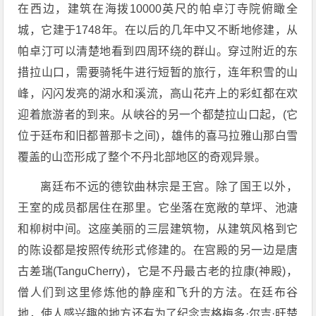
在西边，建筑在海拨10000英尺的帕卓汀寺院俯瞰全
城，它建于1748年。在以后的几年中又不断地修建，从
帕卓汀可以清楚地看到四周环绕的群山。穿过附近的东
措拉山口，需要骑牦牛进行短暂的旅行，连年积雪的山
峰，闪闪发亮的湖水和溪流，高山花卉上的彩虹都在欢
迎着旅游者的到来。从峡谷的另一个都楚拉山口起，(它
位于廷布和旧都普那卡之间)，雄伟的喜马拉雅山那白雪
覆盖的山峦形成了整个不丹北部地区的奇观异景。
离廷布不远的德钦曲林宗是王宫。除了国王以外，
王室的成员都居住在那里。它坐落在宽敞的草坪、池溏
和柳树中间。这座美丽的三层建筑物，从建筑风格到它
的陈设都是按照传统形式修建的。在宫殿的另一边是唐
古差瑞(TanguCherry)，它是不丹最古老的拉康(神殿)，
僧人们到这里修炼他的静座和飞升的方法。在廷布谷
地，使人感兴趣的地方还有为了纪念吉格梅多·尔吉·旺楚