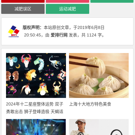
减肥误区
运动减肥
版权声明：
本站原创文章，于2019年6月8日
20:50:45
，由
爱排行网
发表，共 1124 字。
2024年十二星座整体运势 双子
上海十大地方特色美食
勇敢出击 狮子登峰造极 天蝎适
者生存 摩羯脱胎换骨