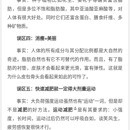
事实：种子植物比如花生、葵花子等确实富含脂
肪，但是多位不饱和脂肪酸，其中亚油酸亚麻酸等，对
人体有很大好处。同时它们还富含蛋白、膳食纤维、多
种矿物质。
误区四：消瘦=美丽
事实：人体的所有成分与其分配比例都是大自然的
奇迹。脂肪自然也有它不可替代的作用。而且，有了脂
肪的衬垫，皮肤才会看起来更光滑，富有弹性。这就是
为什么皮包骨头会看起来如此的可怜了。
误区五：快速减肥就一定得大剂量运动
事实：大负荷强度运动虽然也有“运动”一词，但是却
不是
减肥
的好方法。
运动减肥
是有其要求的：小强
度，长时间，运动过后仍然可以呼吸自如，谈笑风生，
疲劳感恢复很快才行。