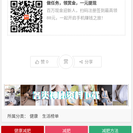
做任务，领赏金，一元提现
百万现金迎新人，扫码注册签到最高领
88元，一起开启手机赚钱之旅！
赏
赞
0
分享
所属分类：
健康
生活榜单
健康减肥
减肥
减肥方法