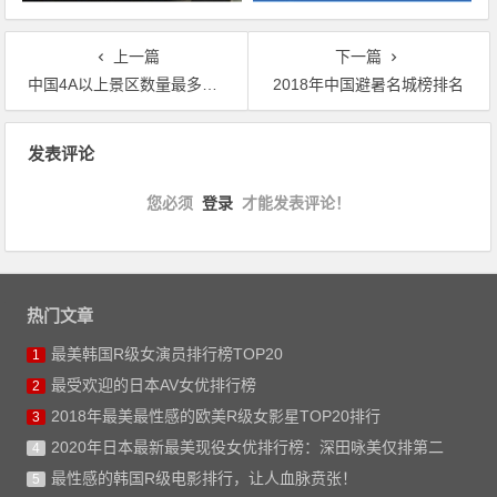
上一篇
下一篇
中国4A以上景区数量最多的十大城市排名
2018年中国避暑名城榜排名
文章导航
发表评论
您必须
登录
才能发表评论！
热门文章
最美韩国R级女演员排行榜TOP20
1
最受欢迎的日本AV女优排行榜
2
2018年最美最性感的欧美R级女影星TOP20排行
3
2020年日本最新最美现役女优排行榜：深田咏美仅排第二
4
最性感的韩国R级电影排行，让人血脉贲张！
5