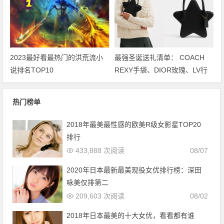
2023最好看最热门的洪荒流小
最强圣诞送礼清单： COACH
说排名TOP10
REXY手袋、DIOR玫瑰、LV行
李袋… 保证不踩雷
热门榜单
2018年最美最性感的欧美R级女影星TOP20
排行
433,888 次阅读
08/07
2020年日本最新最美现役女优排行榜：深田
咏美仅排第二
209,603 次阅读
08/02
2018年日本最美的十大女优，看看都有谁