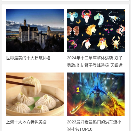
世界最美的十大建筑排名
2024年十二星座整体运势 双子
勇敢出击 狮子登峰造极 天蝎适
者生存 摩羯脱胎换骨
上海十大地方特色美食
2023最好看最热门的洪荒流小
说排名TOP10