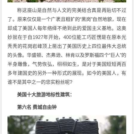
称这座山是自然与人文的完美结合真是再贴切不过
了。原来仅仅是一个广袤且粗犷的“黑岗”自然地貌，现在
却成了美国人每年络绎不绝到此的爱国主义基地。这奥
妙就在于自1927年开始，400位能工巧匠愣是在原本光
秃秃的花岗岩峰顶上凿出了美国历史上四位最伟大总统
的头像。华盛顿、杰弗逊、林肯以及罗斯福四个“巨人”的
半身雕像，气势恢弘，栩栩如生，是对于美国短短两百
多年建国史的另外一种形式的展现。如今的美国人，有
谁不是其中之一的忠实粉丝呢?
美国十大旅游地标性建筑：
第六名 费城自由钟