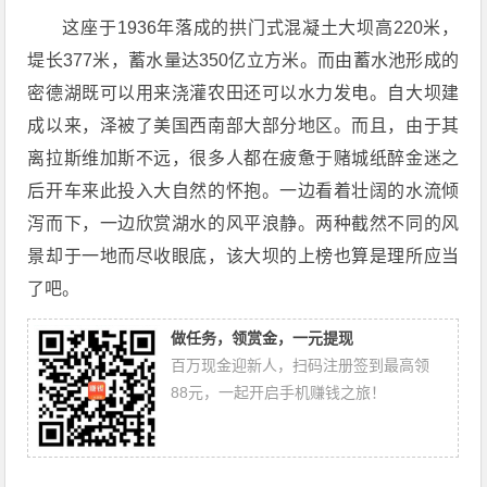
这座于1936年落成的拱门式混凝土大坝高220米，
堤长377米，蓄水量达350亿立方米。而由蓄水池形成的
密德湖既可以用来浇灌农田还可以水力发电。自大坝建
成以来，泽被了美国西南部大部分地区。而且，由于其
离拉斯维加斯不远，很多人都在疲惫于赌城纸醉金迷之
后开车来此投入大自然的怀抱。一边看着壮阔的水流倾
泻而下，一边欣赏湖水的风平浪静。两种截然不同的风
景却于一地而尽收眼底，该大坝的上榜也算是理所应当
了吧。
做任务，领赏金，一元提现
百万现金迎新人，扫码注册签到最高领
88元，一起开启手机赚钱之旅！