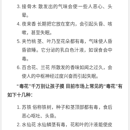
接骨木 散发出的气味会使一些人恶心、头
晕。
夜来香 长期把它放在室内，会引起头昏、咳
嗽，甚至失眠。
夹竹桃 茎、叶乃至花朵都有毒，气味使人昏
昏欲睡。它分泌的乳白色汁液，如误食会中
毒。
百合花、兰花 所散发的香味如闻之过久，会
使人的中枢神经过度兴奋而引起失眠。
“毒花”千万别让孩子摸 目前市场上常见的“毒花”有
如下十几种：
苏铁 俗称铁树，种子和茎顶部都有毒，食后
恶心呕吐、头昏。
水仙花 水仙鳞茎有毒，花和叶的汁液能使皮