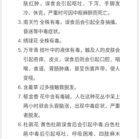
肤红肿，误食会引起呕吐、下泻、手脚发
冷、休克，严重时可因中枢麻醉而死亡。
南天竹 全株有毒，误食后会引起全身抽搐、
昏迷等中毒症状。
绣球花 全株有毒。
万年青 枝叶中的液体有毒，触及人的皮肤会
引起奇痒、皮炎，误食后则会引起口腔、咽
喉、食道、胃肠肿痛，甚至伤害声带，使人
变哑。
含羞草 过多接触致脱发。
郁金香 花中含有毒碱，人在这种花丛中呆上
两小时就会头昏脑涨，出现中毒症状，严重
者脱发。
杜鹃花 黄色杜鹃误食后会引起中毒;白色杜
鹃中毒后引起呕吐、呼吸困难、四肢麻木