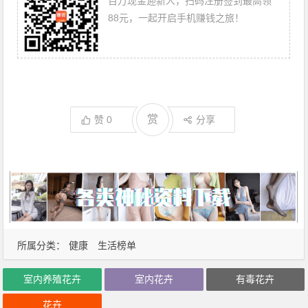
百万现金迎新人，扫码注册签到最高领
88元，一起开启手机赚钱之旅！
赏
赞
0
分享
所属分类：
健康
生活榜单
室内养殖花卉
室内花卉
有毒花卉
花卉