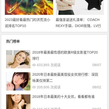
2023最好看最热门的洪荒流小
最强圣诞送礼清单： COACH
说排名TOP10
REXY手袋、DIOR玫瑰、LV行
李袋… 保证不踩雷
热门榜单
2018年最美最性感的欧美R级女影星TOP20
排行
433,893 次阅读
08/07
2020年日本最新最美现役女优排行榜：深田
咏美仅排第二
209,606 次阅读
08/02
2018年日本最美的十大女优，看看都有谁