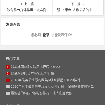
上一篇
下一篇
秋冬季节身体排毒十大准则
现今“患者”人数最多的十大流行病，比“新冠“还可怕
文章导航
发表评论
您必须
登录
才能发表评论！
热门文章
最美韩国R级女演员排行榜TOP20
1
最受欢迎的日本AV女优排行榜
2
2018年最美最性感的欧美R级女影星TOP20排行
3
2020年日本最新最美现役女优排行榜：深田咏美仅排第二
4
最性感的韩国R级电影排行，让人血脉贲张！
5