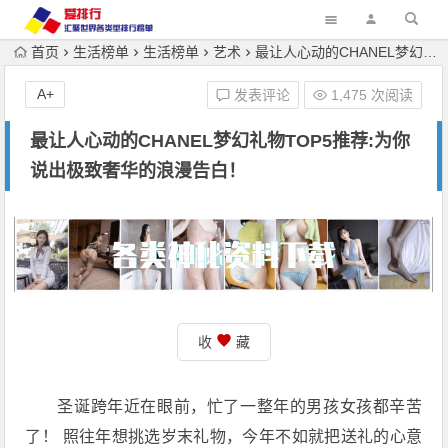
首页
生活榜单
生活榜单
艺术
最让人心动的CHANEL梦幻礼物TOP5推荐:为你说出极致奢华的浪漫告白！
A+
发表评论
1,475 次阅读
最让人心动的CHANEL梦幻礼物TOP5推荐:为你
说出极致奢华的浪漫告白！
收
藏
圣诞跨年近在眼前，忙了一整年的男孩女孩都辛苦
了！ 照往年想挑选岁末礼物，今年不如就把送礼的心意