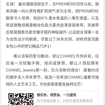
无误！ 最关键原因就在于，在PREMIÈRE问世以前，腕
表风格一向以男性粗犷阳刚气息为主导，但PREMIÈRE
腕表令人惊艳、宛如N°5 香水瓶盖的八角形表面，以及
明显致敬经典菱格纹包款元素的皮革穿链表带，完美带
出既是腕表也是优雅手链的神级操作~让这款全球第一支
为女性设计的腕表，尽管过了36年光阴，却依然是无数
女性心中的梦幻精品TOP1！
难以言喻的爱与触动，就让CHANEL为你诉说，往
后每一次轻触手腕、指间或脖颈，都让人想起拥有
CHANEL Jewelry那一刻，历久弥新的感动！ 跟着时间
的脚步走入年末季节，挑选一份来自CHANEL最奢华独
特的人文艺术工艺，为你和挚爱散发独特光芒！
做任务，领赏金，一元提现
百万现金迎新人，扫码注册签到最高领