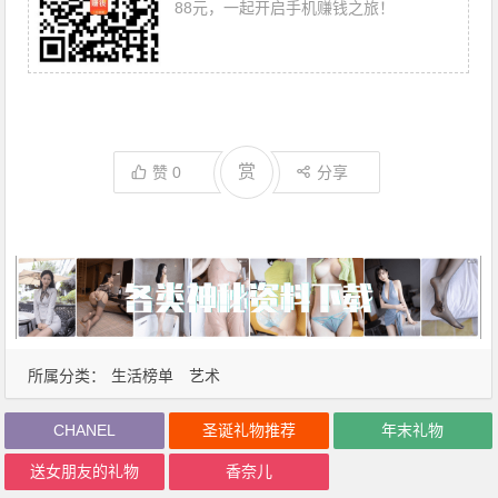
88元，一起开启手机赚钱之旅！
赏
赞
0
分享
所属分类：
生活榜单
艺术
CHANEL
圣诞礼物推荐
年末礼物
送女朋友的礼物
香奈儿