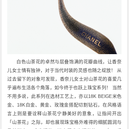
白色山茶花的卓然与层叠饱满的花瓣曲线，让香奈
儿女士情有独钟，对于当代时装的灵感也随之绽放！ 从
过去留下的对象可发现，香奈儿女士对山茶花的喜爱几
乎遍布生活各个角落，如今终于也跃上珠宝系列！ 当然
不用多说，此系列在选材工艺上，亦以18K BEIGE米色
金、18K白金、黄金、玫瑰金搭配切割钻石，在风格语
言上则是要诠释山茶花宁静美好的意象，让指间开出
「山茶花」之际，却也展现珠宝格外难得的细腻圆润与