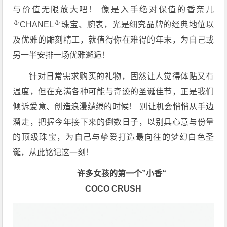
与价值无限放大吧！ 像是入手绝对保值的
香奈儿
CHANEL
珠宝、腕表，光是细究品牌的经典地位以
及优雅的雕刻精工，就值得你在难得的年末，为自己或
另一半安排一场优雅邂逅！
针对日常需求购买的礼物，固然让人觉得体贴又有
温度，但在充满各种可能与奇迹的圣诞佳节，正是我们
倾诉爱意、创造浪漫缱绻的时候！ 别让机会悄悄从手边
溜走，把握今年接下来的倒数日子，以别具心意与份量
的顶级珠宝，为自己与挚爱打造最向往的梦幻白色圣
诞，从此铭记这一刻！
许多女孩的第一个”小香“
COCO CRUSH