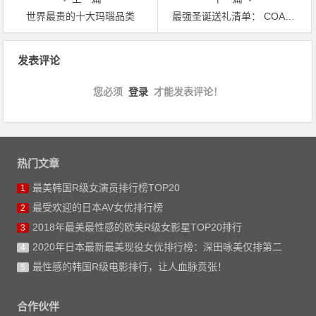
世界最贵的十大玛瑙品类
最强圣诞送礼清单： COACH REXY手袋、DIOR玫瑰、LV行李袋… 保证不踩雷
文章导航
发表评论
您必须
登录
才能发表评论！
热门文章
最美韩国R级女演员排行榜TOP20
1
最受欢迎的日本AV女优排行榜
2
2018年最美最性感的欧美R级女影星TOP20排行
3
2020年日本最新最美现役女优排行榜：深田咏美仅排第二
4
最性感的韩国R级电影排行，让人血脉贲张！
5
合作伙伴