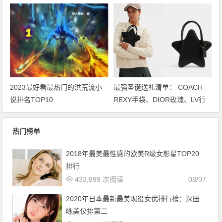
者生存 摩羯脱胎换骨
2023最好看最热门的洪荒流小
最强圣诞送礼清单： COACH
说排名TOP10
REXY手袋、DIOR玫瑰、LV行
李袋… 保证不踩雷
热门榜单
2018年最美最性感的欧美R级女影星TOP20
排行
433,899 次阅读
08/07
2020年日本最新最美现役女优排行榜：深田
咏美仅排第二