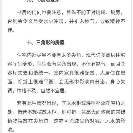
书房的门向也要注意，首先不能正对厕所、厨房，
否则会令文昌受水火冲击，并引入秽气，导致精神不
佳。
十、三角形的房屋
住宅内部尽量不要有太多尖角，现代许多高层住宅
客厅呈菱形，往往会有尖角出现，不但有煞气，而且令
客厅失去和谐统一。室内家具很难配置，人居住在里
面，视觉上很难平衡，会无形中影响内分泌，身心失
调，情绪不稳，自然不宜居。
若有此种情况出现，宜以木柜或矮柜补添在空角之
处。倘若不想摆放木柜，则可把一盆高大而浓密的常绿
植物摆放在尖角位，这亦可消减尖角对客厅风水的影
响。