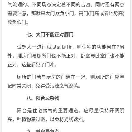
气流通的、不同场态决定着不同的吉凶。同时还有两点
需要注意，那就是大门欺负小门，高门(门高或者地势高)
欺负低门。
七、大门不能正对厕门
试想人一进门就见到厕所，则住宅的功能何在?另
外，睡房门与厕所门也不能正对，卧室与卧室门也不能
正对，这些都犯了门冲。
厕所的门若与厨房的门连在一起，则厕所的门应牢
记时常关闭，免得受污浊之气涤荡。
八、阳台忌杂物
阳台是住宅纳气的重要通道，应尽量保持开阔明
亮，种植物忌过密，以免将光线遮挡。
九、书房忌复杂