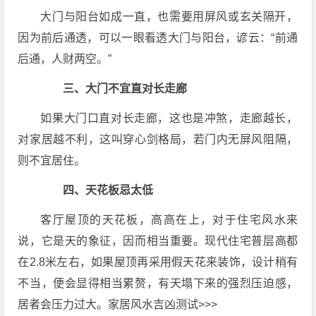
大门与阳台如成一直，也需要用屏风或玄关隔开，
因为前后通透，可以一眼看透大门与阳台，谚云：“前通
后通，人财两空。”
三、大门不宜直对长走廊
如果大门口直对长走廊，这也是冲煞，走廊越长，
对家居越不利，这叫穿心剑格局，若门内无屏风阻隔，
则不宜居住。
四、天花板忌太低
客厅屋顶的天花板，高高在上，对于住宅风水来
说，它是天的象征，因而相当重要。现代住宅普层高都
在2.8米左右，如果屋顶再采用假天花来装饰，设计稍有
不当，便会显得相当累赘，有天塌下来的强烈压迫感，
居者会压力过大。家居风水吉凶测试>>>