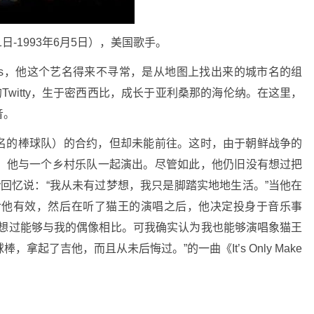
9月1日-1993年6月5日），美国歌手。
oyd Jenkins，他这个艺名得来不寻常，是从地图上找出来的城市名的组
的Twitty，生于密西西比，成长于亚利桑那的海伦纳。在这里，
音。
名的棒球队）的合约，但却未能前往。这时，由于朝鲜战争的
，他与一个乡村乐队一起演出。尽管如此，他仍旧没有想过把
ty回忆说：“我从未有过梦想，我只是脚踏实地地生活。”当他在
然对他有效，然后在听了猫王的演唱之后，他决定投身于音乐事
想过能够与我的偶像相比。可我确实认为我也能够演唱象猫王
起了吉他，而且从未后悔过。”的一曲《It’s Only Make