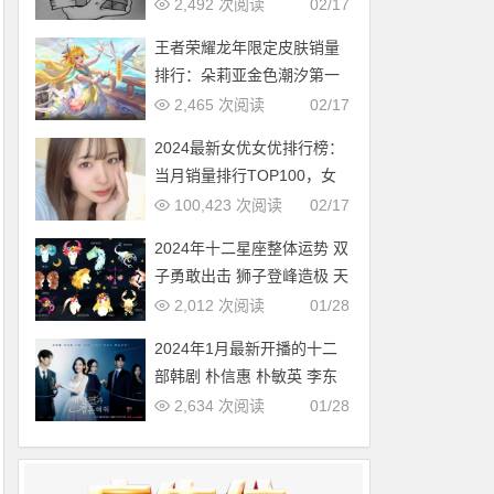
多，中国第几？
2,492 次阅读
02/17
王者荣耀龙年限定皮肤销量
排行：朵莉亚金色潮汐第一
2,465 次阅读
02/17
2024最新女优女优排行榜：
当月销量排行TOP100，女
优新人多多（2024年1月，
100,423 次阅读
02/17
持续更新）
2024年十二星座整体运势 双
子勇敢出击 狮子登峰造极 天
蝎适者生存 摩羯脱胎换骨
2,012 次阅读
01/28
2024年1月最新开播的十二
部韩剧 朴信惠 朴敏英 李东
旭新剧必追
2,634 次阅读
01/28