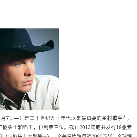
1962年2月7日—）是二十世纪九十年代以来最重要的
乡村歌手
，
于披头士和猫王，位列第三位。截止2013年底共发行19张专
证（与披头士并列第一），全美唱片销量近7000万张，全球销