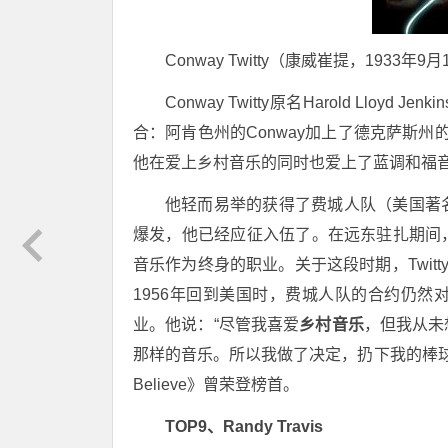
Conway Twitty（康威崔提，1933年
Conway Twitty原名Harold Ll
合：阿肯色州的Conway加上了德克萨斯州
他在爱上乡村音乐的同时也爱上了蓝调和福
他轻而易举的获得了费城人队（美国著
爆发，他已经应征入伍了。在远东驻扎期间
音乐作为终身的职业。关于这段时期，Twit
1956年回到美国时，费城人队的合约仍
业。他说：“尽管我喜爱
乡村音乐
，但我从未
那样的音乐。所以我做了决定，扔下我的棒球棒，拿
Believe》曾荣登榜首。
TOP9、Randy Travis