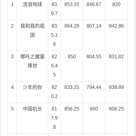
1
流浪地球
83
853.33
846.67
820
9.7
2
我和我的祖
83
864.29
807.14
842.86
国
5.1
6
3
哪吒之魔童
82
850
804.55
831.82
降世
6.4
5
4
少年的你
82
833.33
794.44
838.89
0.2
5
中国机长
81
856.25
800
806.25
7.9
8