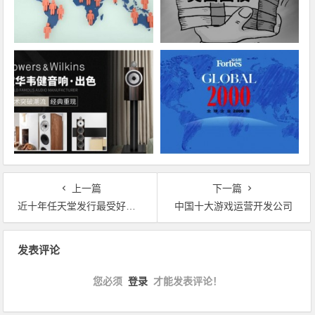
上一篇
下一篇
近十年任天堂发行最受好评的十款单机游戏
中国十大游戏运营开发公司
文章导航
发表评论
您必须
登录
才能发表评论！