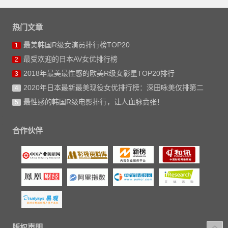
热门文章
最美韩国R级女演员排行榜TOP20
1
最受欢迎的日本AV女优排行榜
2
2018年最美最性感的欧美R级女影星TOP20排行
3
2020年日本最新最美现役女优排行榜：深田咏美仅排第二
4
最性感的韩国R级电影排行，让人血脉贲张！
5
合作伙伴
版权声明