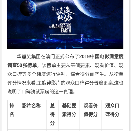
华鼎奖集团在澳门正式公布了
2019中国电影满意度
调查50强榜单
，该榜单主要从基础要素、观看价值、观
众口碑等多个纬度进行评判，综合得分而产生。从榜单
评分情况来看,主旋律影片的观众口碑得分普遍更高,这也
说明了口碑铸就票房的这一真理。
排
影片名称
总
基础要
观看价
观众口
名
得
素得分
值得分
碑得分
分