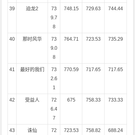
39
迫龙2
73
748.15
729.63
744.44
9.7
8
40
那时风华
73
764.71
723.53
735.29
9.0
8
41
最好的我们
73
770.59
717.65
717.65
2.6
1
42
受益人
72
675
758.33
733.33
6.4
7
43
诛仙
72
723.53
758.82
688.24