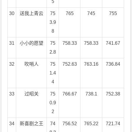
5
30
送我上青云
75
765
745
755
3.9
8
31
小小的愿望
75
758.33
758.33
741.67
2.8
32
吹哨人
75
752.63
763.16
736.84
1.4
4
33
过昭关
75
766.67
738.1
752.38
0.9
2
34
新喜剧之王
74
756.52
765.22
721.74