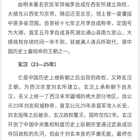
由明末著名农民军领袖李自成在西安所建立政权，
大顺先以西安为京师，随后迁至北京，领土曾一度囊括
中原多省范围。自崇祯十七年正月李自成称帝，定国号
为大顺，直至五月李自成身死湖北通山县南九宫山，大
顺政权存续时间一年不到，就被满人清兵所取代，是中
国历史上最短命的王朝之一。
玄汉（23—25年）
它是中国历史上继新朝之后出现的政权，又称玄汉
王朝，为西汉宗室刘玄所建立。玄汉上承新朝下启东
汉，名义上统一了西汉末年疆域的绝大部分地区。自公
元23年刘玄宛城称帝，直至公元25年赤眉军攻入长安，
刘玄投降之后被杀，玄汉政权覆灭，国祚仅仅2年。玄汉
开创了中国中央集权制度历史上前朝宗室通过武装成功
夺回政权的先河，但由于刘玄本身的平庸无能，最终也