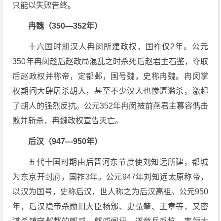
只能以失败告终。
冉魏（350—352年）
十六国时期汉人冉闵所建政权，国祚仅2年。公元
350年冉闵趁后赵政局混乱之时杀死后赵君主石鉴，夺取
后赵政权并称帝，定都邺，国号魏，史称冉魏。冉闵掌
权期间大肆屠杀胡人，甚至不少汉人也惨遭滥杀，激起
了胡人的强烈反抗。公元352年冉闵被前燕君主慕容儁击
败并斩杀，冉魏政权宣告灭亡。
后汉（947—950年）
五代十国时期由后晋河东节度使刘知远所建，都城
为东京开封府，国祚3年。公元947年刘知远太原称帝，
以汉为国号，史称后汉，世人称之为后汉高祖。公元950
年，后汉隐帝杀勋旧大臣杨邠、史弘肇、王章等，又密