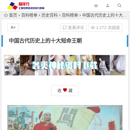
首页
百科榜单
历史百科
百科榜单
中国古代历史上的十大短命王朝
A+
发表评论
1,272 次阅读
中国古代历史上的十大短命王朝
收
藏