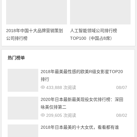
热门榜单
2018年最美最性感的欧美R级女影星TOP20
排行
433,888 次阅读
08/07
2020年日本最新最美现役女优排行榜：深田
咏美仅排第二
209,605 次阅读
08/02
2018年日本最美的十大女优，看看都有谁
110,455 次阅读
08/07
财经榜单