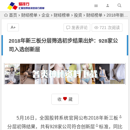
首页
财经榜单
企业
财经榜单
投资
财经榜单
2018年新三板分层筛选初步结果出炉：928家公司入选创新层
A+
发表评论
721 次阅读
2018年新三板分层筛选初步结果出炉：928家公
司入选创新层
收
藏
5月16日，全国股转系统官网公布2018年
新三板
分层初筛结果，共有928家公司符合
创新层
标准，同比