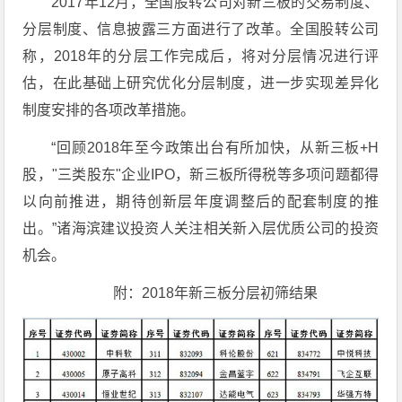
2017年12月，全国股转公司对新三板的交易制度、
分层制度、信息披露三方面进行了改革。全国股转公司
称，2018年的分层工作完成后，将对分层情况进行评
估，在此基础上研究优化分层制度，进一步实现差异化
制度安排的各项改革措施。
“回顾2018年至今政策出台有所加快，从新三板+H
股，"三类股东"企业IPO，新三板所得税等多项问题都得
以向前推进，期待创新层年度调整后的配套制度的推
出。”诸海滨建议投资人关注相关新入层优质公司的投资
机会。
附：2018年新三板分层初筛结果