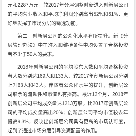
元和2287万元，较2017年分层调整时新进入创新层公司
的平均营业收入和平均净利润分别高出52%和61%，更
好地发挥了市场分层的筛选功能。
第二，创新层公司的公众化水平有所提升。新《分
层管理办法》中在准入和维持条件中均设置了合格投资
者不少于50人的要求。
2018年创新层公司的平均股东人数和平均合格投资
者人数分别达169人和133人，较2017年创新层公司分别
上升63人和43人。伴随着公众化水平的提升，创新层公
司股票的流动性和市值也有提高。最近12个月，2018年
创新层公司平均成交量达1213万股，比2017年创新层公
司的平均成交量高出20%；创新层公司平均市值较去年
提高9.3%，反映出创新层公司具有更高的市场认可度，
起到了通过市场分层引导资源配置的作用。