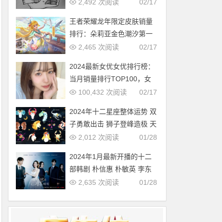
多，中国第几？
2,492 次阅读
02/17
王者荣耀龙年限定皮肤销量
排行：朵莉亚金色潮汐第一
2,465 次阅读
02/17
2024最新女优女优排行榜：
当月销量排行TOP100，女
优新人多多（2024年1月，
100,432 次阅读
02/17
持续更新）
2024年十二星座整体运势 双
子勇敢出击 狮子登峰造极 天
蝎适者生存 摩羯脱胎换骨
2,012 次阅读
01/28
2024年1月最新开播的十二
部韩剧 朴信惠 朴敏英 李东
旭新剧必追
2,635 次阅读
01/28