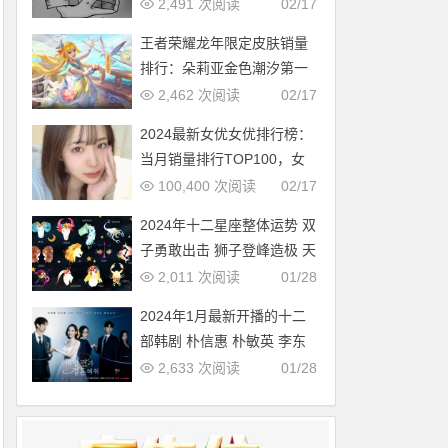
多，中国第几？
2,491 次阅读
02/17
王者荣耀龙年限定皮肤销量
排行：朵莉亚金色潮汐第一
2,462 次阅读
02/17
2024最新女优女优排行榜：
当月销量排行TOP100，女
优新人多多（2024年1月，
100,400 次阅读
02/17
持续更新）
2024年十二星座整体运势 双
子勇敢出击 狮子登峰造极 天
蝎适者生存 摩羯脱胎换骨
2,011 次阅读
01/28
2024年1月最新开播的十二
部韩剧 朴信惠 朴敏英 李东
旭新剧必追
2,633 次阅读
01/28