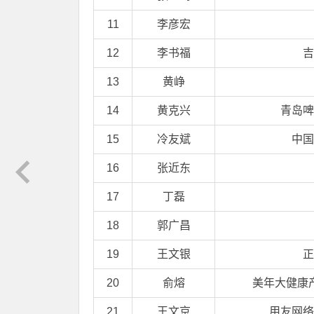
11
李彦宏
12
李书福
吉
13
黄峥
14
黄克兴
青岛啤
15
冷友斌
中国
16
张近东
17
丁磊
18
郭广昌
19
王文银
正
20
俞熔
美年大健康
21
王文京
用友网络