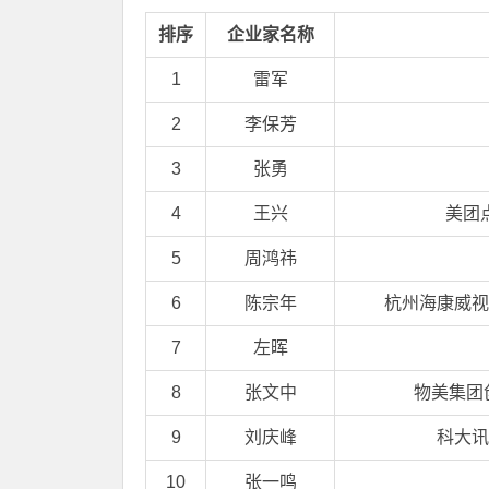
排序
企业家名称
1
雷军
2
李保芳
3
张勇
4
王兴
美团
5
周鸿祎
6
陈宗年
杭州海康威视
7
左晖
8
张文中
物美集团创
9
刘庆峰
科大讯
10
张一鸣